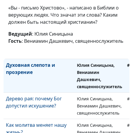
М.П. Кулакова
«Вы - письмо Христово», - написано в Библии о
верующих людях. Что значат эти слова? Каким
Почему Каин убил Авеля?
Юлия Синицына,
#1
должен быть настоящий христианин?
Иван Лобанов,
старший научный
Ведущий
: Юлия Синицына
сотрудник Института
Гость
: Вениамин Дашкевич, священнослужитель
перевода Библии им.
М.П. Кулакова
Духовная слепота и
Юлия Синицына,
#1
прозрение
Вениамин
Дашкевич,
священнослужитель
Дерево рая: почему Бог
Юлия Синицына,
#1
допустил искушение?
Вениамин Дашкевич,
священнослужитель
Как молитва меняет нашу
Юлия Синицына,
#1
жизнь?
Вениамин Дашкевич,