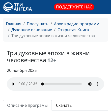
перевода Библии им.
ПОДДЕРЖИТЕ НАС
М.П. Кулакова
Почему Каин убил Авеля?
Юлия Синицына,
#1
Главная
Послушать
Архив радио программ
Иван Лобанов,
Духовное основание
Открытая Книга
старший научный
Три духовные эпохи в жизни человечества
сотрудник Института
перевода Библии им.
М.П. Кулакова
Три духовные эпохи в жизни
человечества
12+
Духовная слепота и
Юлия Синицына,
#1
прозрение
Вениамин Дашкевич,
20 ноября 2025
священнослужитель
Дерево рая: почему Бог
Юлия Синицына,
#1
допустил искушение?
Вениамин Дашкевич,
священнослужитель
Как молитва меняет нашу
Описание програмы
Скачать
Юлия Синицына,
#1