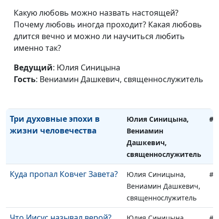
жизнь?
Вениамин Дашкевич,
Какую любовь можно назвать настоящей?
священнослужитель
Почему любовь иногда проходит? Какая любовь
Сильная и слабая молитва
Юлия Синицына,
#1
длится вечно и можно ли научиться любить
Вениамин Дашкевич,
именно так?
священнослужитель
Ведущий
: Юлия Синицына
Как действует Божья
Юлия Синицына,
#1
Гость
: Вениамин Дашкевич, священнослужитель
благодать
Вениамин Дашкевич,
священнослужитель
Три духовные эпохи в
Юлия Синицына,
#1
жизни человечества
Вениамин
Дашкевич,
священнослужитель
Куда пропал Ковчег Завета?
Юлия Синицына,
#1
Вениамин Дашкевич,
священнослужитель
Что Иисус называл верой?
Юлия Синицына,
#1