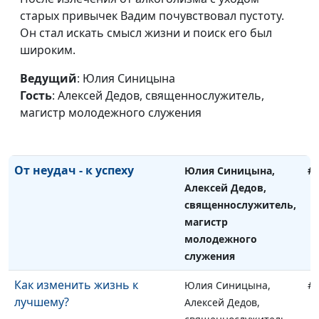
священнослужитель,
старых привычек Вадим почувствовал пустоту.
магистр молодежного
Он стал искать смысл жизни и поиск его был
служения
широким.
Как принимать правильные
Юлия Синицына,
#
Ведущий
: Юлия Синицына
решения?
Алексей Дедов,
Гость
: Алексей Дедов, священнослужитель,
священнослужитель,
магистр молодежного служения
магистр молодежного
служения
От неудач - к успеху
Юлия Синицына,
#
Алексей Дедов,
священнослужитель,
магистр
молодежного
служения
Как изменить жизнь к
Юлия Синицына,
#
лучшему?
Алексей Дедов,