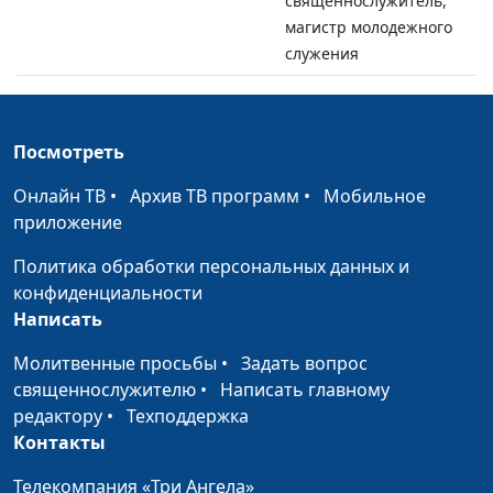
священнослужитель,
магистр молодежного
служения
Второй шанс царя Езекии
Юлия Синицына,
#
Алексей Дедов,
Посмотреть
священнослужитель,
магистр молодежного
Онлайн ТВ
•
Архив ТВ программ
•
Мобильное
служения
приложение
Почему Бог допускает
Юлия Синицына,
#
Политика обработки персональных данных и
болезни?
Алексей Дедов,
конфиденциальности
священнослужитель,
Написать
магистр молодежного
служения
Молитвенные просьбы
•
Задать вопрос
священнослужителю
•
Написать главному
Когда Бог отвечает?
Юлия Синицына,
#
редактору
•
Техподдержка
Геннадий Новиков,
Контакты
священнослужитель
Телекомпания «Три Ангела»