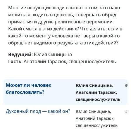
Кто окажется в раю?
Многие верующие люди слышат о том, что надо
Юлия Синицына,
#1
молиться, ходить в церковь, совершать обряд
Анатолий Тарасюк,
причастия и другие религиозные церемонии.
священнослужитель
Какой смысл в этих действиях? Что делать, если в
Ропот и недовольство в
Юлия Синицына,
#1
какой-то момент у человека нет веры в какой-то
жизни верующего
Анатолий Тарасюк,
обряд, нет видимого результата этих действий?
священнослужитель
Ведущий
: Юлия Синицына
Доверяя Богу, выходить из
Юлия Синицына,
#1
Гость
: Анатолий Тарасюк, священнослужитель
тупика
Анатолий Тарасюк,
священнослужитель
Может ли человек
Юлия Синицына,
#1
благословлять?
Анатолий Тарасюк,
священнослужитель
Духовный плод — какой он?
Юлия Синицына,
#1
Анатолий Тарасюк,
священнослужитель