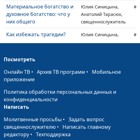
Материальное богатство и
Юлия Синицына,
#1
духовное богатство: что у
Анатолий Тарасюк,
них общего
священнослужитель
Как избежать трагедии?
Юлия Синицына,
#1
Алексей Дедов,
священнослужитель,
магистр молодежного
Посмотреть
служения
Онлайн ТВ
•
Архив ТВ программ
•
Мобильное
С Богом или без Него: в чем
Юлия Синицына,
#1
приложение
разница?
Алексей Дедов,
Политика обработки персональных данных и
священнослужитель,
конфиденциальности
магистр молодежного
Написать
служения
Молитвенные просьбы
•
Задать вопрос
Как принимать правильные
Юлия Синицына,
#1
священнослужителю
•
Написать главному
решения?
Алексей Дедов,
редактору
•
Техподдержка
священнослужитель,