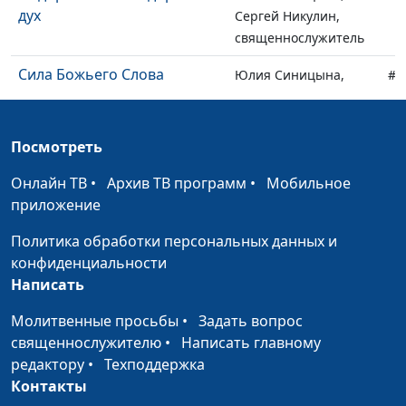
дух
Сергей Никулин,
священнослужитель
Сила Божьего Слова
Юлия Синицына,
#1
Сергей Никулин,
священнослужитель
Посмотреть
Смертельный вирус
Юлия Синицына,
#1
Сергей Никулин,
Онлайн ТВ
•
Архив ТВ программ
•
Мобильное
священнослужитель
приложение
Как избавиться от
Юлия Синицына,
#1
Политика обработки персональных данных и
беспокойства?
Сергей Никулин,
конфиденциальности
священнослужитель
Написать
Библейская анатомия. Ноги
Юлия Синицына,
#1
Молитвенные просьбы
•
Задать вопрос
человека
Андрей Довгель,
священнослужителю
•
Написать главному
священнослужитель,
редактору
•
Техподдержка
доктор богословии
Контакты