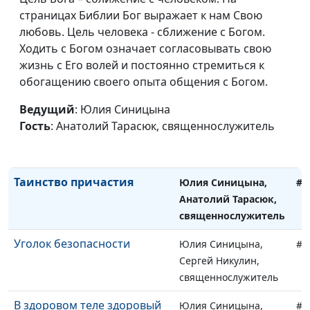
мужчина?
страницах Библии Бог выражает к нам Свою
Анатолий Тарасюк,
любовь. Цель человека - сближение с Богом.
священнослужитель
Ходить с Богом означает согласовывать свою
Наследство по завещанию
Юлия Синицына,
#1
жизнь с Его волей и постоянно стремиться к
Анатолий Тарасюк,
обогащению своего опыта общения с Богом.
священнослужитель
Ведущий
: Юлия Синицына
Из соперников в союзники
Юлия Синицына,
#1
Гость
: Анатолий Тарасюк, священнослужитель
Анатолий Тарасюк,
священнослужитель
Таинство причастия
Юлия Синицына,
#1
Анатолий Тарасюк,
священнослужитель
Уголок безопасности
Юлия Синицына,
#1
Сергей Никулин,
священнослужитель
В здоровом теле здоровый
Юлия Синицына,
#1