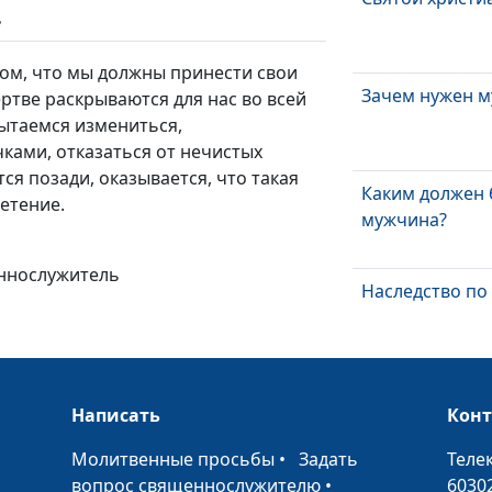
ь
том, что мы должны принести свои
Зачем нужен м
ертве раскрываются для нас во всей
пытаемся измениться,
ами, отказаться от нечистых
ся позади, оказывается, что такая
Каким должен
ретение.
мужчина?
еннослужитель
Наследство п
Из соперников
Написать
Кон
•
Молитвенные просьбы
•
Задать
Теле
вопрос священнослужителю
•
6030
Таинство прич