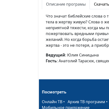
Описание програмы
Скачат
Что значат библейские слова о 
тела в жертву живую? Слова о ж
неприятной тяжести, когда мы 
пожертвовать вредными привычк
желаний. Но когда борьба остает
жертва - это не потеря, а приоб
Ведущий
: Юлия Синицына
Гость
: Анатолий Тарасюк, свящ
Посмотреть
Онлайн ТВ
•
Архив ТВ программ
Мобильное приложение