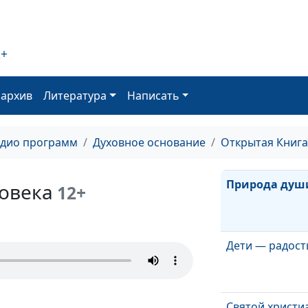
Существует ли
между мужчин
женщиной?
2+
Десять запове
оархив
Литература
Написать
История Рожде
адио программ
Духовное основание
Открытая Книга
Природа душ
овека
12+
Дети — радост
Святой христи