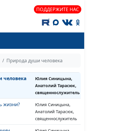
 дружба
Юлия Синицына,
#1069
ой и
Анатолий Тарасюк,
ПОДДЕРЖИТЕ НАС
священнослужитель
дей Божьих
Юлия Синицына,
#1068
Анатолий Тарасюк,
священнослужитель
ства
Юлия Синицына,
#1067
Анатолий Тарасюк,
Природа души человека
священнослужитель
и человека
Юлия Синицына,
#1066
Анатолий Тарасюк,
священнослужитель
ь жизни?
Юлия Синицына,
#1065
Анатолий Тарасюк,
священнослужитель
анин
Юлия Синицына,
#1064