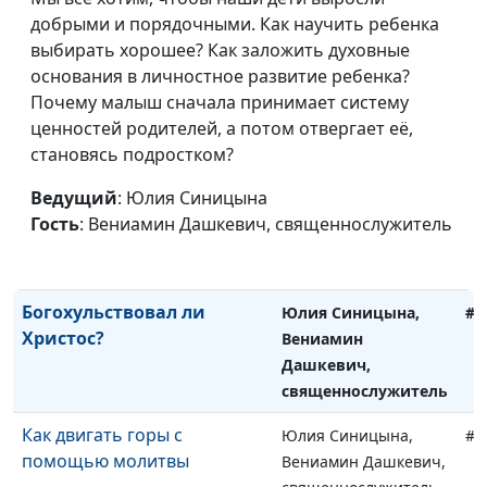
Главная цель жертвы
добрыми и порядочными. Как научить ребенка
Юлия Синицына,
#1
Иисуса Христа
выбирать хорошее? Как заложить духовные
Вениамин Дашкевич,
основания в личностное развитие ребенка?
священнослужитель
Почему малыш сначала принимает систему
Что важно знать о втором
Юлия Синицына,
#1
ценностей родителей, а потом отвергает её,
исходе
Вениамин Дашкевич,
становясь подростком?
священнослужитель
Ведущий
: Юлия Синицына
Странные требования
Юлия Синицына,
#1
Гость
: Вениамин Дашкевич, священнослужитель
Иисуса
Вениамин Дашкевич,
священнослужитель
Богохульствовал ли
Юлия Синицына,
#1
Христос?
Вениамин
Дашкевич,
священнослужитель
Как двигать горы с
Юлия Синицына,
#1
помощью молитвы
Вениамин Дашкевич,