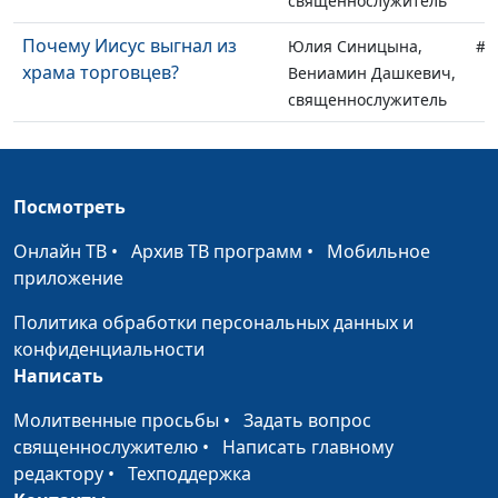
священнослужитель
Почему Иисус выгнал из
Юлия Синицына,
#1
храма торговцев?
Вениамин Дашкевич,
священнослужитель
В чём был виноват Иисус
Юлия Синицына,
#1
Христос
Вениамин Дашкевич,
священнослужитель
Посмотреть
Чего ожидали люди от
Юлия Синицына,
#1
Онлайн ТВ
•
Архив ТВ программ
•
Мобильное
Христа?
Вениамин Дашкевич,
приложение
священнослужитель
Политика обработки персональных данных и
Что отвечал Иисус на
Юлия Синицына,
#1
конфиденциальности
сложные вопросы?
Вениамин Дашкевич,
Написать
священнослужитель
Молитвенные просьбы
•
Задать вопрос
Эмоции и чувства в жизни
Юлия Синицына,
#1
священнослужителю
•
Написать главному
верующего
Михаил Лазарь,
редактору
•
Техподдержка
священнослужитель,