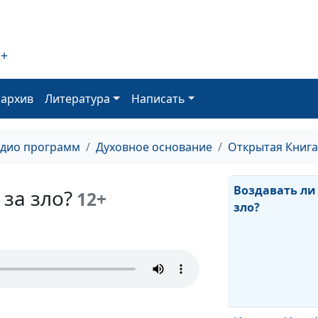
2+
Миссия или сч
Как жили прор
Библии?
оархив
Литература
Написать
адио программ
Духовное основание
Открытая Книга
Воздавать ли
 за зло?
12+
зло?