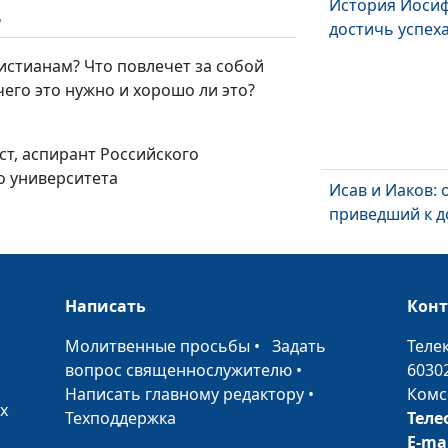
История Иосиф
ь
достичь успех
истианам? Что повлечет за собой
чего это нужно и хорошо ли это?
ист, аспирант Российского
о университета
Исав и Иаков: 
приведший к д
Написать
Кон
•
Молитвенные просьбы
•
Задать
Теле
вопрос священнослужителю
•
6030
Ангелы сущест
Написать главному редактору
•
Комс
х
Техподдержка
Теле
E-ma