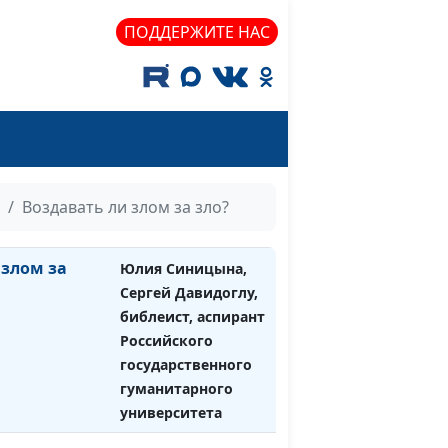
гуманитарного
ПОДДЕРЖИТЕ НАС
университета
астье, или
Юлия Синицына,
#1110
оки в
Сергей Давидоглу,
библеист, аспирант
Российского
государственного
гуманитарного
Воздавать ли злом за зло?
университета
 злом за
Юлия Синицына,
#1109
Сергей Давидоглу,
библеист, аспирант
Российского
государственного
гуманитарного
университета