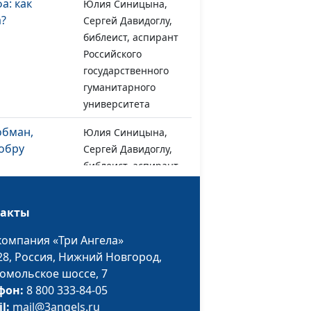
а: как
Юлия Синицына,
#1108
а?
Сергей Давидоглу,
библеист, аспирант
Российского
государственного
гуманитарного
университета
обман,
Юлия Синицына,
#1107
обру
Сергей Давидоглу,
библеист, аспирант
Российского
государственного
такты
гуманитарного
университета
компания «Три Ангела»
28,
Россия, Нижний Новгород,
вуют?
Юлия Синицына,
#1106
омольское шоссе, 7
Сергей Давидоглу,
фон:
8 800 333-84-05
библеист, аспирант
il:
mail@3angels.ru
Российского