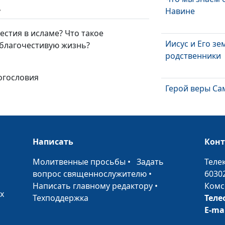
ь
Навине
естия в исламе? Что такое
Иисус и Его з
 благочестивую жизнь?
родственники
богословия
Герой веры Са
Христос и сам
Написать
Кон
•
Молитвенные просьбы
•
Задать
Теле
вопрос священнослужителю
•
6030
"Я и Отец - одн
Написать главному редактору
•
Комс
х
Техподдержка
Теле
E-ma
Как относиться