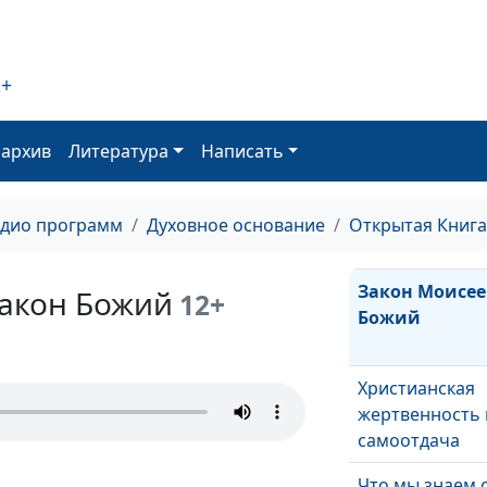
Хула на Духа Св
непростительн
2+
Пророки врем
Завета
оархив
Литература
Написать
Пророки в Вет
адио программ
Духовное основание
Открытая Книга
Закон Моисее
Закон Божий
12+
Божий
Христианская
жертвенность 
самоотдача
Что мы знаем 