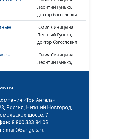
Леонтий Гунько,
доктор богословия
емные
Юлия Синицына,
#1242
Леонтий Гунько,
доктор богословия
мсон
Юлия Синицына,
#1241
Леонтий Гунько,
доктор богословия
арянка
Юлия Синицына,
#1240
такты
Леонтий Гунько,
доктор богословия
компания «Три Ангела»
28,
Россия, Нижний Новгород,
о"
Юлия Синицына,
#1239
омольское шоссе, 7
Леонтий Гунько,
фон:
8 800 333-84-05
доктор богословия
il:
mail@3angels.ru
 к
Юлия Синицына,
#1238