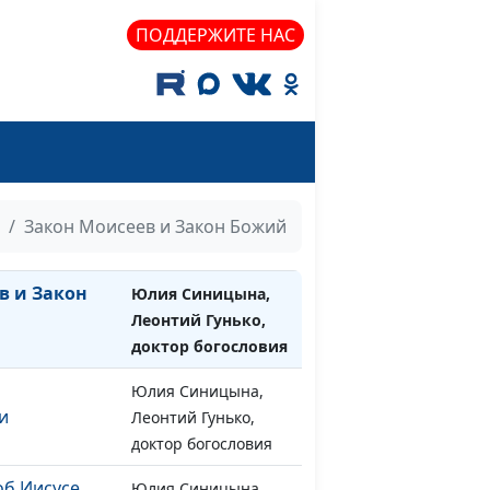
ятого -
Юлия Синицына,
#1248
ый грех?
Леонтий Гунько,
ПОДДЕРЖИТЕ НАС
доктор богословия
ен Нового
Юлия Синицына,
#1247
Леонтий Гунько,
доктор богословия
хом Завете
Юлия Синицына,
#1246
Леонтий Гунько,
Закон Моисеев и Закон Божий
доктор богословия
в и Закон
Юлия Синицына,
#1245
Леонтий Гунько,
доктор богословия
Юлия Синицына,
#1244
и
Леонтий Гунько,
доктор богословия
об Иисусе
Юлия Синицына,
#1243