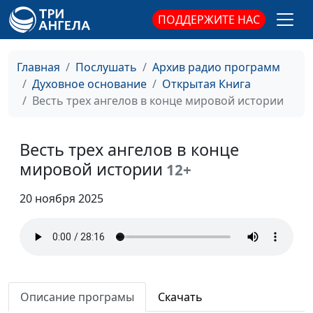
верность Богу
Александр Синицын,
ПОДДЕРЖИТЕ НАС
священнослужитель,
магистр богословия
Главная
Послушать
Архив радио программ
Что делать, чтобы Бог нас
Юлия Синицына,
#1
Духовное основание
Открытая Книга
услышал
Александр Синицын,
Весть трех ангелов в конце мировой истории
священнослужитель,
магистр богословия
Весть трех ангелов в конце
Притча о фарисее и мытаре
Юлия Синицына,
#1
мировой истории
12+
Александр Синицын,
священнослужитель,
20 ноября 2025
магистр богословия
Притча о пустом доме и
Юлия Синицына,
#1
нечистом духе
Александр Синицын,
священнослужитель,
магистр богословия
Описание програмы
Скачать