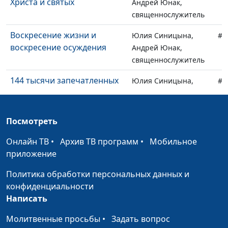
Христа и святых
Андрей Юнак,
священнослужитель
Воскресение жизни и
Юлия Синицына,
#1
воскресение осуждения
Андрей Юнак,
священнослужитель
144 тысячи запечатленных
Юлия Синицына,
#1
Андрей Юнак,
священнослужитель
Посмотреть
Кто истинный
Юлия Синицына,
#1
руководитель церкви?
Андрей Юнак,
Онлайн ТВ
•
Архив ТВ программ
•
Мобильное
священнослужитель
приложение
Что плохого в том, что я ни
Юлия Синицына,
#1
Политика обработки персональных данных и
холоден, ни горяч?
Андрей Юнак,
конфиденциальности
священнослужитель
Написать
Иосиф и история Божьего
Юлия Синицына,
#1
Молитвенные просьбы
•
Задать вопрос