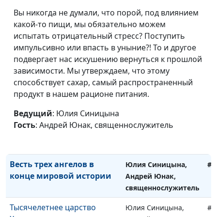
Притча о добром
Юлия Синицына,
#1
самарянине
Вы никогда не думали, что порой, под влиянием
Александр Синицын,
какой-то пищи, мы обязательно можем
священнослужитель,
испытать отрицательный стресс? Поступить
магистр богословия
импульсивно или впасть в уныние?! То и другое
В чем смысл притчи о
Юлия Синицына,
#1
подвергает нас искушению вернуться к прошлой
сеятеле?
Александр Синицын,
зависимости. Мы утверждаем, что этому
священнослужитель,
способствует сахар, самый распространенный
магистр богословия
продукт в нашем рационе питания.
Причта Христа о двух
Юлия Синицына,
#1
Ведущий
: Юлия Синицына
строителях
Александр Синицын,
Гость
: Андрей Юнак, священнослужитель
священнослужитель,
магистр богословия
Весть трех ангелов в
Юлия Синицына,
#1
конце мировой истории
Андрей Юнак,
священнослужитель
Тысячелетнее царство
Юлия Синицына,
#1