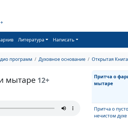
Как проявляет
верность Богу
2+
оархив
Литература
Написать
Что делать, чт
услышал
адио программ
Духовное основание
Открытая Книга
Притча о фар
 и мытаре
12+
мытаре
Притча о пуст
нечистом духе