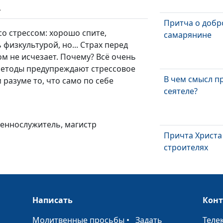
ь
Притча о доб
со стрессом: хорошо спите,
самарянине
физкультурой, но... Страх перед
м не исчезает. Почему? Всё очень
методы предупреждают стрессовое
В чем смысл п
 разуме то, что само по себе
сеятеле?
щеннослужитель, магистр
Причта Христа 
строителях
Весть трех анг
Написать
Кон
мировой исто
•
Молитвенные просьбы
•
Задать
Теле