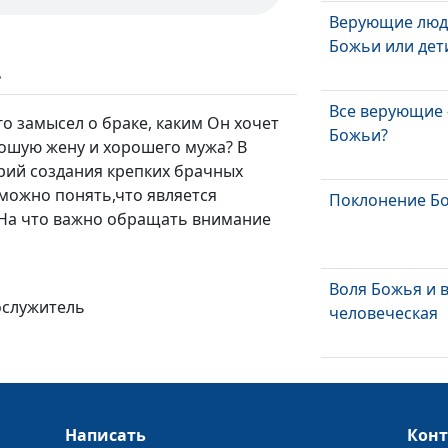
Верующие люд
Божьи или дет
ь
Все верующие 
го замысел о браке, каким Он хочет
Божьи?
рошую жену и хорошего мужа? В
рий создания крепких брачных
 можно понять,что является
Поклонение Бо
 На что важно обращать внимание
Воля Божья и 
ослужитель
человеческая
Путь в Царств
Написать
Кон