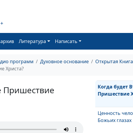
Пасха наша – 
2+
Что такое пока
нему прийти?
оархив
Литература
Написать
В ожидании Вт
адио программ
Духовное основание
Открытая Книга
Пришествия
ие Христа?
Когда будет 
е Пришествие
Пришествие 
Ценность чело
Божьих глазах