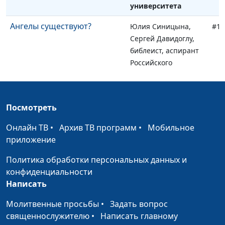
университета
Ангелы существуют?
Юлия Синицына,
#11
Сергей Давидоглу,
библеист, аспирант
Российского
государственного
гуманитарного
университета
Посмотреть
Уроки древней истории:
Юлия Синицына,
#11
Онлайн ТВ
•
Архив ТВ программ
•
Мобильное
вавилонский плен Израиля
Сергей Давидоглу,
приложение
библеист, аспирант
Российского
Политика обработки персональных данных и
государственного
конфиденциальности
гуманитарного
Написать
университета
Молитвенные просьбы
•
Задать вопрос
Вера, которой желает Бог
Юлия Синицына,
#11
священнослужителю
•
Написать главному
Сергей Давидоглу,