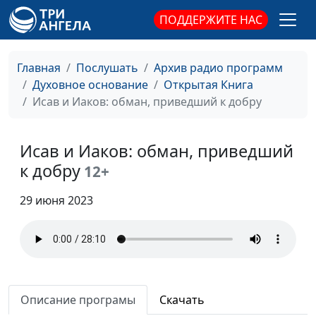
Почему Иона пошел против
Юлия Синицына,
#11
ПОДДЕРЖИТЕ НАС
Бога?
Сергей Давидоглу,
библеист, аспирант
Главная
Послушать
Архив радио программ
Российского
Духовное основание
Открытая Книга
государственного
Исав и Иаков: обман, приведший к добру
гуманитарного
университета
Миссия или счастье, или
Исав и Иаков: обман, приведший
Юлия Синицына,
#11
Как жили пророки в
Сергей Давидоглу,
к добру
12+
Библии?
библеист, аспирант
Российского
29 июня 2023
государственного
гуманитарного
университета
Воздавать ли злом за зло?
Юлия Синицына,
#11
Сергей Давидоглу,
Описание програмы
Скачать
библеист, аспирант