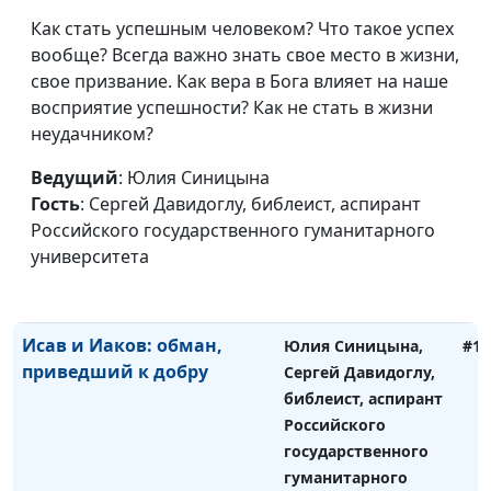
Российского
Как стать успешным человеком? Что такое успех
государственного
вообще? Всегда важно знать свое место в жизни,
гуманитарного
свое призвание. Как вера в Бога влияет на наше
университета
восприятие успешности? Как не стать в жизни
неудачником?
История Иосифа: как
Юлия Синицына,
#11
достичь успеха?
Сергей Давидоглу,
Ведущий
: Юлия Синицына
библеист, аспирант
Гость
: Сергей Давидоглу, библеист, аспирант
Российского
Российского государственного гуманитарного
государственного
университета
гуманитарного
университета
Исав и Иаков: обман,
Юлия Синицына,
#11
приведший к добру
Сергей Давидоглу,
библеист, аспирант
Российского
государственного
гуманитарного