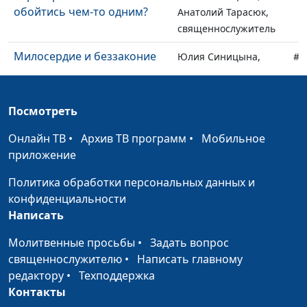
обойтись чем-то одним?
Анатолий Тарасюк,
священнослужитель
Милосердие и беззаконие
Юлия Синицына,
#1
Анатолий Тарасюк,
священнослужитель
Посмотреть
Пророк Иона: что будет,
Юлия Синицына,
#1
если не слушать Бога
Анатолий Тарасюк,
Онлайн ТВ
•
Архив ТВ программ
•
Мобильное
священнослужитель
приложение
Кто окажется в раю?
Юлия Синицына,
#1
Политика обработки персональных данных и
Анатолий Тарасюк,
конфиденциальности
священнослужитель
Написать
Ропот и недовольство в
Юлия Синицына,
#1
Молитвенные просьбы
•
Задать вопрос
жизни верующего
Анатолий Тарасюк,
священнослужителю
•
Написать главному
священнослужитель
редактору
•
Техподдержка
Контакты
Доверяя Богу, выходить из
Юлия Синицына,
#1