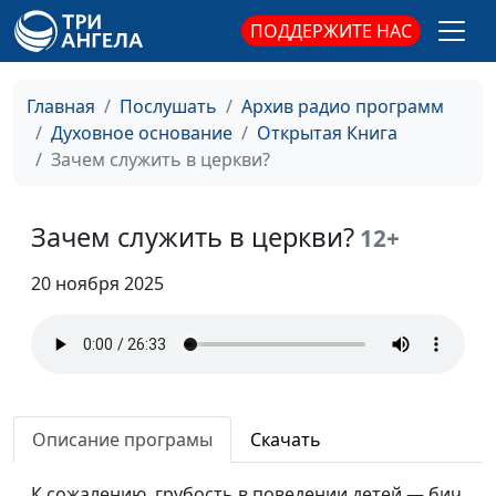
магистр
ПОДДЕРЖИТЕ НАС
религиоведения
Каждый ли христианин
Юлия Синицына,
#1
Главная
Послушать
Архив радио программ
должен пережить гонения
Евгений Кафтанов,
Духовное основание
Открытая Книга
за веру?
священнослужитель,
Зачем служить в церкви?
магистр
религиоведения
Зачем служить в церкви?
Мужчина-христианин:
12+
Юлия Синицына,
#1
каким он должен быть?
Евгений Кафтанов,
20 ноября 2025
священнослужитель,
магистр
религиоведения
Должна ли женщина-
Юлия Синицына,
#1
христианка быть покорной?
Евгений Кафтанов,
Описание програмы
Скачать
священнослужитель,
магистр
К сожалению, грубость в поведении детей — бич
религиоведения