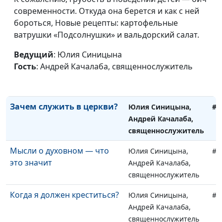
современности. Откуда она берется и как с ней
Если умер близкий человек
Юлия Синицына,
#1
бороться, Новые рецепты: картофельные
Андрей Качалаба,
ватрушки «Подсолнушки» и вальдорский салат.
священнослужитель
Ведущий
: Юлия Синицына
Как пережить развод
Юлия Синицына,
#1
Гость
: Андрей Качалаба, священнослужитель
Андрей Качалаба,
священнослужитель
Зачем служить в церкви?
Юлия Синицына,
#1
Андрей Качалаба,
священнослужитель
Мысли о духовном — что
Юлия Синицына,
#1
это значит
Андрей Качалаба,
священнослужитель
Когда я должен креститься?
Юлия Синицына,
#1
Андрей Качалаба,
священнослужитель