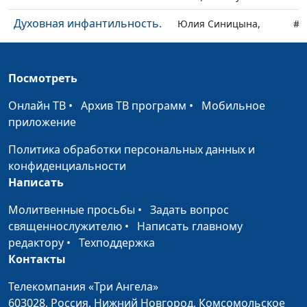
Духовная инфантильность.
Юлия Синицына,
#1
Как достичь духовной
Андрей Качалаба,
зрелости
священнослужитель
Посмотреть
Искусственный интеллект
Юлия Синицына,
#1
— благо или зло?
Александр Синицын,
Онлайн ТВ
•
Архив ТВ программ
•
Мобильное
священнослужитель
приложение
Как ориентироваться среди
Юлия Синицына,
#1
Политика обработки персональных данных и
хаоса информации?
Александр Синицын,
конфиденциальности
священнослужитель
Написать
Чем привлекают
Юлия Синицына,
#1
Молитвенные просьбы
•
Задать вопрос
конспирология и теория
Александр Синицын,
священнослужителю
•
Написать главному
заговора?
священнослужитель
редактору
•
Техподдержка
Контакты
Почему верующие
Юлия Синицына,
#1
увлекаются
Александр Синицын,
Телекомпания «Три Ангела»
конспирологией?
священнослужитель
603028,
Россия, Нижний Новгород,
Комсомольское