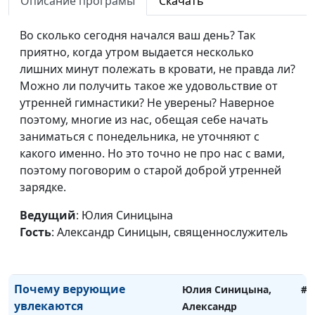
Описание програмы
Скачать
священнослужитель
Во сколько сегодня начался ваш день? Так
Духовная инфантильность.
Юлия Синицына,
#1
приятно, когда утром выдается несколько
Как достичь духовной
Андрей Качалаба,
лишних минут полежать в кровати, не правда ли?
зрелости
священнослужитель
Можно ли получить такое же удовольствие от
Искусственный интеллект
утренней гимнастики? Не уверены? Наверное
Юлия Синицына,
#1
— благо или зло?
поэтому, многие из нас, обещая себе начать
Александр Синицын,
заниматься с понедельника, не уточняют с
священнослужитель
какого именно. Но это точно не про нас с вами,
Как ориентироваться среди
Юлия Синицына,
#1
поэтому поговорим о старой доброй утренней
хаоса информации?
Александр Синицын,
зарядке.
священнослужитель
Ведущий
: Юлия Синицына
Чем привлекают
Юлия Синицына,
#1
Гость
: Александр Синицын, священнослужитель
конспирология и теория
Александр Синицын,
заговора?
священнослужитель
Почему верующие
Юлия Синицына,
#1
увлекаются
Александр