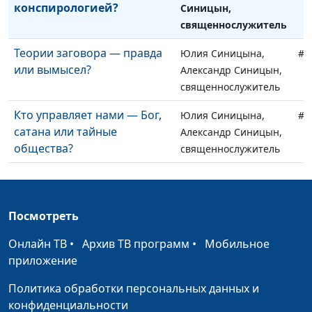
конспирологией?
Синицын,
священнослужитель
Теории заговора — правда
Юлия Синицына,
#1
или вымысел?
Александр Синицын,
священнослужитель
Кто управляет нами — Бог,
Юлия Синицына,
#1
сатана или тайные
Александр Синицын,
общества?
священнослужитель
Духовная связь поколений
Юлия Синицына,
#1
Анатолий Тарасюк,
священнослужитель
Посмотреть
Что такое славословие?
Юлия Синицына,
#1
Онлайн ТВ
•
Архив ТВ программ
•
Мобильное
Анатолий Тарасюк,
приложение
священнослужитель
Политика обработки персональных данных и
Твоя душа наполнена или
Юлия Синицына,
#1
конфиденциальности