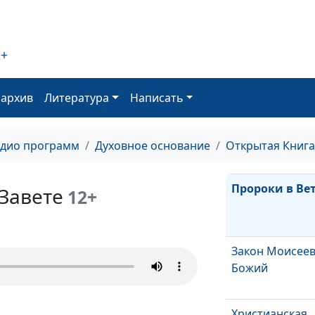
Как христиани
со злом в этом
2+
Хула на Духа Св
непростительн
оархив
Литература
Написать
Пророки врем
Завета
адио программ
Духовное основание
Открытая Книга
Пророки в Ве
Завете
12+
Закон Моисеев
Божий
Христианская