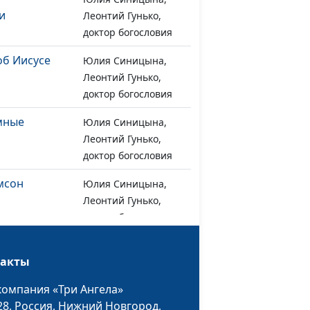
и
Леонтий Гунько,
доктор богословия
об Иисусе
Юлия Синицына,
#1243
Леонтий Гунько,
доктор богословия
емные
Юлия Синицына,
#1242
Леонтий Гунько,
доктор богословия
мсон
Юлия Синицына,
#1241
Леонтий Гунько,
доктор богословия
арянка
Юлия Синицына,
#1240
такты
Леонтий Гунько,
доктор богословия
компания «Три Ангела»
28,
Россия, Нижний Новгород,
о"
Юлия Синицына,
#1239