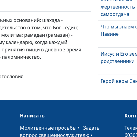
ь
жертвенность 
самоотдача
ьных оснований: шахада -
Что мы знаем 
етельство о том, что Бог - един;
Навине
 молитва; рамадан (рамазан) -
му календарю, когда каждый
 принятия пищи в дневное время
Иисус и Его з
 - паломничество.
родственники
богословия
Герой веры Са
Христос и сам
Написать
Кон
•
Молитвенные просьбы
•
Задать
Теле
вопрос священнослужителю
•
6030
"Я и Отец - одн