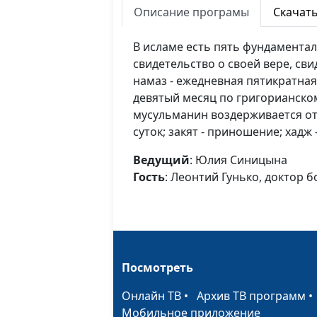
Описание програмы
Скачат
В исламе есть пять фундаментал
свидетельство о своей вере, свид
намаз - ежедневная пятикратная
девятый месяц по григорианско
мусульманин воздерживается от
суток; закят - приношение; хадж
Ведущий
: Юлия Синицына
Гость
: Леонтий Гунько, доктор 
Посмотреть
Онлайн ТВ
•
Архив ТВ программ
Мобильное приложение