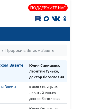
ну бороться
Юлия Синицына,
#1249
 мире?
Леонтий Гунько,
ПОДДЕРЖИТЕ НАС
доктор богословия
ятого -
Юлия Синицына,
#1248
ый грех?
Леонтий Гунько,
доктор богословия
ен Нового
Юлия Синицына,
#1247
Леонтий Гунько,
Пророки в Ветхом Завете
доктор богословия
тхом Завете
Юлия Синицына,
#1246
Леонтий Гунько,
доктор богословия
 и Закон
Юлия Синицына,
#1245
Леонтий Гунько,
доктор богословия
Юлия Синицына,
#1244