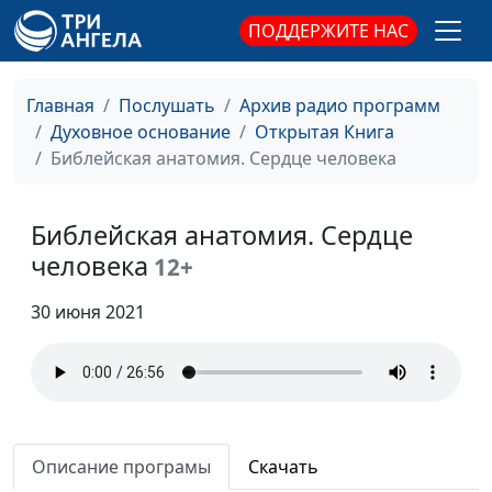
Сергей Никулин,
ПОДДЕРЖИТЕ НАС
священнослужитель
В здоровом теле здоровый
Юлия Синицына,
#
дух
Сергей Никулин,
Главная
Послушать
Архив радио программ
священнослужитель
Духовное основание
Открытая Книга
Библейская анатомия. Сердце человека
Сила Божьего Слова
Юлия Синицына,
#
Сергей Никулин,
священнослужитель
Библейская анатомия. Сердце
человека
12+
Смертельный вирус
Юлия Синицына,
#
Сергей Никулин,
30 июня 2021
священнослужитель
Как избавиться от
Юлия Синицына,
#
беспокойства?
Сергей Никулин,
священнослужитель
Библейская анатомия. Ноги
Описание програмы
Скачать
Юлия Синицына,
#