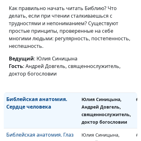
человека
Андрей Довгель,
Как правильно начать читать Библию? Что
священнослужитель,
делать, если при чтении сталкиваешься с
доктор богословии
трудностями и непониманием? Существуют
Библейская анатомия.
Юлия Синицына,
#
простые принципы, проверенные на себе
Внутренности человека
Андрей Довгель,
многими людьми: регулярность, постепенность,
священнослужитель,
неспешность.
доктор богословии
Ведущий
: Юлия Синицына
Библейская анатомия.
Юлия Синицына,
#
Гость
: Андрей Довгель, священнослужитель,
Чрево человека
Андрей Довгель,
доктор богословии
священнослужитель,
доктор богословии
Библейская анатомия.
Юлия Синицына,
#
Сердце человека
Андрей Довгель,
священнослужитель,
доктор богословии
Библейская анатомия. Глаз
Юлия Синицына,
#