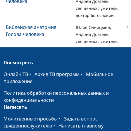
человека
Андрей Довгель,
священнослужитель,
доктор богословии
Библейская анатомия.
Юлия Синицына,
#
Голова человека
Андрей Довгель,
священнослужитель,
доктор богословии
Сны или видения?
Юлия Синицына,
#
Посмотреть
Сергей Ларионов,
Онлайн ТВ
•
Архив ТВ программ
•
Мобильное
священнослужитель,
приложение
магистр
практического
Политика обработки персональных данных и
богословия
конфиденциальности
Написать
Зачем мы Богу?
Юлия Синицына,
#
Сергей Ларионов,
Молитвенные просьбы
•
Задать вопрос
священнослужитель,
священнослужителю
•
Написать главному
магистр