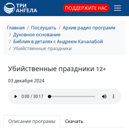
Почему нет мира?
Андрей Качалаба,
#110
ПОДДЕРЖИТЕ НАС
священнослужитель
Победа с Богом
Андрей Качалаба,
#109
священнослужитель
Главная
Послушать
Архив радио программ
Духовное основание
Чистое или нечистое
Андрей Качалаба,
#108
Библия в деталях с Андреем Качалабой
священнослужитель
Убийственные праздники
Пять принципов
Андрей Качалаба,
#107
христианина
священнослужитель
Убийственные праздники
12+
Женщина создана
Андрей Качалаба,
#106
03 декабря 2024
Богом
священнослужитель
Божья воля в моей
Андрей Качалаба,
#105
жизни
священнослужитель
Мужчины в Библии и
Андрей Качалаба,
#104
сегодня
священнослужитель
Описание програмы
Скачать