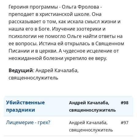
Для Бога нет ничего
Андрей Качалаба,
#103
Героиня программы - Ольга Фролова -
невозможного
священнослужитель
преподает в христианской школе. Она
рассказывает о том, как искала смысл жизни и
Неотвеченные
Андрей Качалаба,
#102
нашла его в Боге. Изучение эзотерики и
молитвы
священнослужитель
психологии не помогло Ольге найти ответы на
Нужно ли бояться Бога?
ее вопросы. Истина ей открылась в Священном
Андрей Качалаба,
#101
Писании и в церкви. А чудесное исцеление от
священнослужитель
неожиданной болезни укрепило ее веру.
Что делать со своей
Андрей Качалаба,
#100
жизнью?
Ведущий
: Андрей Качалаба,
священнослужитель
священнослужитель
Смерть из-за колдуньи
Андрей Качалаба,
#99
и плохой матери
священнослужитель
Убийственные
Андрей Качалаба,
#98
праздники
священнослужитель
Лицемерие - грех?
Андрей Качалаба,
#97
священнослужитель