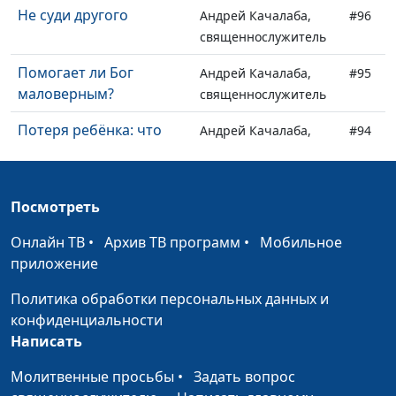
Не суди другого
Андрей Качалаба,
#96
священнослужитель
Помогает ли Бог
Андрей Качалаба,
#95
маловерным?
священнослужитель
Потеря ребёнка: что
Андрей Качалаба,
#94
пришлось пережить
священнослужитель
Марии?
Посмотреть
5 плюсов быть
Андрей Качалаба,
#93
верующим в
священнослужитель
Онлайн ТВ
•
Архив ТВ программ
•
Мобильное
современном мире
приложение
Квартирный вопрос:
Андрей Качалаба,
#92
Политика обработки персональных данных и
тайны храма Соломона
священнослужитель
конфиденциальности
Написать
Предательство Петра:
Андрей Качалаба,
#91
ценность дружбы со
священнослужитель
Молитвенные просьбы
•
Задать вопрос
Христом