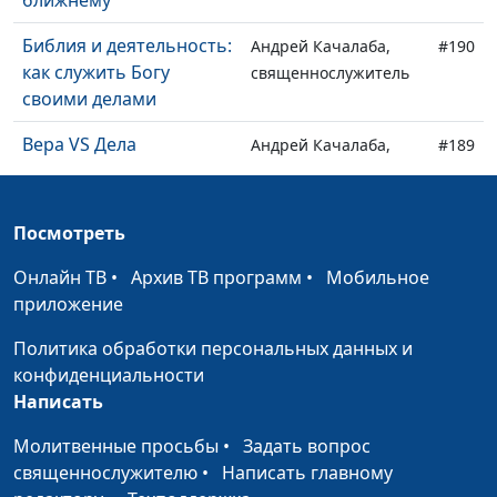
ближнему
Библия и деятельность:
Андрей Качалаба,
#190
как служить Богу
священнослужитель
своими делами
Вера VS Дела
Андрей Качалаба,
#189
священнослужитель
Не ропщи
Андрей Качалаба,
#188
Посмотреть
священнослужитель
Онлайн ТВ
•
Архив ТВ программ
•
Мобильное
Библия: руководство к
Андрей Качалаба,
#187
приложение
действию, а не
священнослужитель
оправдание
Политика обработки персональных данных и
бездействия
конфиденциальности
Написать
Сила в Имени Христа
Андрей Качалаба,
#186
священнослужитель
Молитвенные просьбы
•
Задать вопрос
священнослужителю
•
Написать главному
От земного дома к
Андрей Качалаба,
#185