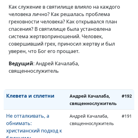
силу для победы
Как служение в святилище влияло на каждого
человека лично? Как решалась проблема
Когда конец света?
Андрей Качалаба,
#196
греховности человека? Как открывался план
священнослужитель
спасения? В святилище была установлена
В ожидании Христа: как
система жертвоприношений. Человек,
Андрей Качалаба,
#195
не упустить главное
совершивший грех, приносил жертву и был
священнослужитель
уверен, что Бог его прощает.
Обращённый в Господе
Андрей Качалаба,
#194
- кто он?
Ведущий
: Андрей Качалаба,
священнослужитель
священнослужитель
Закон Божий: путь к
Андрей Качалаба,
#193
благословенной жизни
священнослужитель
Клевета и сплетни
Андрей Качалаба,
#192
священнослужитель
Не отталкивать, а
Андрей Качалаба,
#191
обнимать:
священнослужитель
христианский подход к