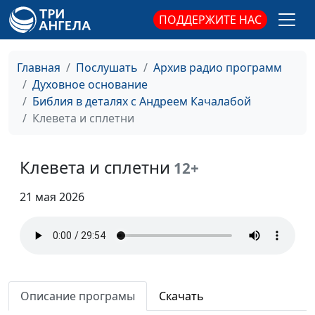
Божья
священнослужитель
ПОДДЕРЖИТЕ НАС
Попробуй не грешить
Андрей Качалаба,
#202
священнослужитель
Главная
Послушать
Архив радио программ
Духовное основание
Помоги мне забыть
Андрей Качалаба,
#201
Библия в деталях с Андреем Качалабой
священнослужитель
Клевета и сплетни
Плюсы промедления
Андрей Качалаба,
#200
священнослужитель
Клевета и сплетни
12+
Роль добрых дел
Андрей Качалаба,
#199
21 мая 2026
священнослужитель
Теория и практика
Андрей Качалаба,
#198
христианства: от
священнослужитель
знания к действию
Божья помощь в
Андрей Качалаба,
#197
Описание програмы
Скачать
искушениях: обретая
священнослужитель