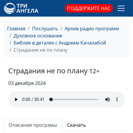
ПОДДЕРЖИТЕ НАС
С Новым годом!
Андрей Качалаба,
#133
священнослужитель
Главная
Послушать
Архив радио программ
Самый умный
Андрей Качалаба,
#132
Духовное основание
священнослужитель
Библия в деталях с Андреем Качалабой
Верность
Андрей Качалаба,
#131
Страдания не по плану
священнослужитель
Чудеса: кричать или
Андрей Качалаба,
#130
Страдания не по плану
12+
действовать
священнослужитель
03 декабря 2024
Как снимается грех?
Андрей Качалаба,
#129
священнослужитель
Сладкая ложь
Андрей Качалаба,
#128
священнослужитель
Описание програмы
Скачать
Правда у Бога
Андрей Качалаба,
#127