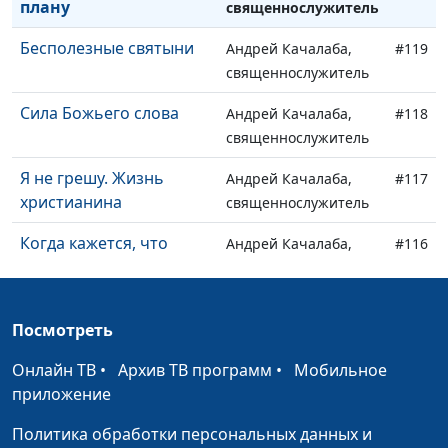
плану
священнослужитель
Бесполезные святыни
Андрей Качалаба,
#119
священнослужитель
Сила Божьего слова
Андрей Качалаба,
#118
священнослужитель
Я не грешу. Жизнь
Андрей Качалаба,
#117
христианина
священнослужитель
Когда кажется, что
Андрей Качалаба,
#116
выхода нет
священнослужитель
Когда ты ни кому не
Андрей Качалаба,
#115
Посмотреть
нужен
священнослужитель
Онлайн ТВ
•
Архив ТВ программ
•
Мобильное
Чистые руки. Грязная
Андрей Качалаба,
#114
приложение
душа
священнослужитель
Политика обработки персональных данных и
Не спеши, но не
Андрей Качалаба,
#113