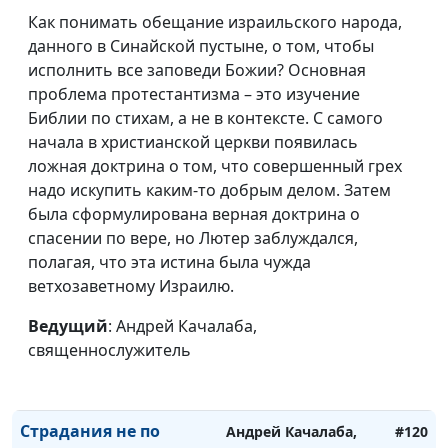
священнослужитель
Как понимать обещание израильского народа,
Жизнь без
Андрей Качалаба,
#126
данного в Синайской пустыне, о том, чтобы
ограничений
священнослужитель
исполнить все заповеди Божии? Основная
проблема протестантизма – это изучение
Принцип
Андрей Качалаба,
#125
Библии по стихам, а не в контексте. С самого
справедливости
священнослужитель
начала в христианской церкви появилась
ложная доктрина о том, что совершенный грех
Секреты позитива
Андрей Качалаба,
#124
надо искупить каким-то добрым делом. Затем
священнослужитель
была сформулирована верная доктрина о
Страх Божий
спасении по вере, но Лютер заблуждался,
Андрей Качалаба,
#123
полагая, что эта истина была чужда
священнослужитель
ветхозаветному Израилю.
Рождение свыше
Андрей Качалаба,
#122
Ведущий
: Андрей Качалаба,
священнослужитель
священнослужитель
Последнее время
Андрей Качалаба,
#121
священнослужитель
Страдания не по
Андрей Качалаба,
#120