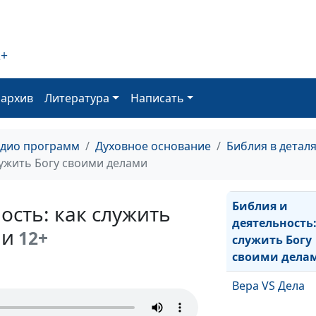
Закон Божий: п
благословенн
жизни
2+
Клевета и спл
оархив
Литература
Написать
Не отталкивать
обнимать:
адио программ
Духовное основание
Библия в детал
христианский
лужить Богу своими делами
подход к ближ
Библия и
ость: как служить
деятельность:
ми
12+
служить Богу
своими дела
Вера VS Дела