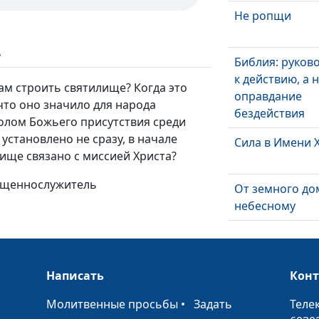
Не ропщи
ь
Библия: руков
к действию, а 
ам строить святилище? Когда это
оправдание
что оно значило для народа
бездействия
олом Божьего присутствия среди
установлено не сразу, в начале
Сила в Имени 
ище связано с миссией Христа?
вященнослужитель
От земного до
небесному
Почему меняю
Написать
Кон
Знания или
мудрость
•
Молитвенные просьбы
•
Задать
Теле