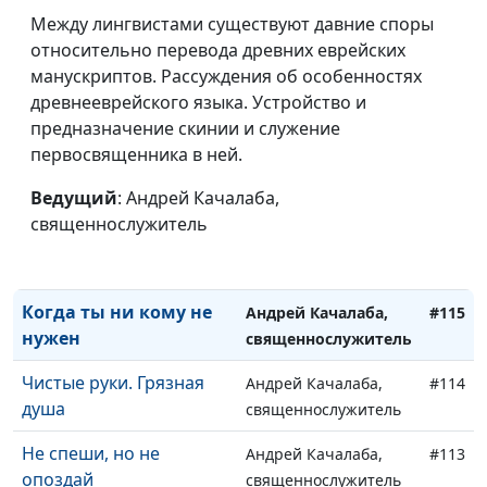
Между лингвистами существуют давние споры
Бесполезные святыни
Андрей Качалаба,
#119
относительно перевода древних еврейских
священнослужитель
манускриптов. Рассуждения об особенностях
Сила Божьего слова
древнееврейского языка. Устройство и
Андрей Качалаба,
#118
предназначение скинии и служение
священнослужитель
первосвященника в ней.
Я не грешу. Жизнь
Андрей Качалаба,
#117
христианина
Ведущий
: Андрей Качалаба,
священнослужитель
священнослужитель
Когда кажется, что
Андрей Качалаба,
#116
выхода нет
священнослужитель
Когда ты ни кому не
Андрей Качалаба,
#115
нужен
священнослужитель
Чистые руки. Грязная
Андрей Качалаба,
#114
душа
священнослужитель
Не спеши, но не
Андрей Качалаба,
#113
опоздай
священнослужитель