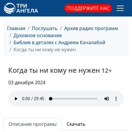
Жизнь без
Андрей Качалаба,
#126
ПОДДЕРЖИТЕ НАС
ограничений
священнослужитель
Принцип
Андрей Качалаба,
#125
Главная
Послушать
Архив радио программ
справедливости
священнослужитель
Духовное основание
Библия в деталях с Андреем Качалабой
Секреты позитива
Андрей Качалаба,
#124
Когда ты ни кому не нужен
священнослужитель
Страх Божий
Андрей Качалаба,
#123
Когда ты ни кому не нужен
12+
священнослужитель
Рождение свыше
03 декабря 2024
Андрей Качалаба,
#122
священнослужитель
Последнее время
Андрей Качалаба,
#121
священнослужитель
Страдания не по плану
Андрей Качалаба,
#120
Описание програмы
Скачать
священнослужитель