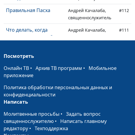
Правильная Пасха
Андрей Качалаба,
#112
священнослужитель
Что делать, когда
Андрей Качалаба,
#111
жизнь опротивела?
священнослужитель
Почему нет мира?
Андрей Качалаба,
#110
Посмотреть
священнослужитель
Онлайн ТВ
•
Архив ТВ программ
•
Мобильное
Победа с Богом
Андрей Качалаба,
#109
приложение
священнослужитель
Политика обработки персональных данных и
Чистое или нечистое
Андрей Качалаба,
#108
конфиденциальности
священнослужитель
Написать
Пять принципов
Андрей Качалаба,
#107
Молитвенные просьбы
•
Задать вопрос
христианина
священнослужитель
священнослужителю
•
Написать главному
Женщина создана
редактору
•
Техподдержка
Андрей Качалаба,
#106