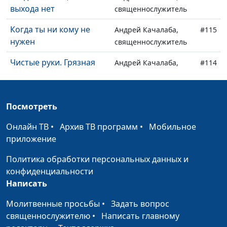
выхода нет
священнослужитель
Когда ты ни кому не
Андрей Качалаба,
#115
нужен
священнослужитель
Чистые руки. Грязная
Андрей Качалаба,
#114
душа
священнослужитель
Не спеши, но не
Андрей Качалаба,
#113
Посмотреть
опоздай
священнослужитель
Онлайн ТВ
•
Архив ТВ программ
•
Мобильное
Правильная Пасха
Андрей Качалаба,
#112
приложение
священнослужитель
Политика обработки персональных данных и
Что делать, когда
Андрей Качалаба,
#111
конфиденциальности
жизнь опротивела?
священнослужитель
Написать
Почему нет мира?
Андрей Качалаба,
#110
Молитвенные просьбы
•
Задать вопрос
священнослужитель
священнослужителю
•
Написать главному