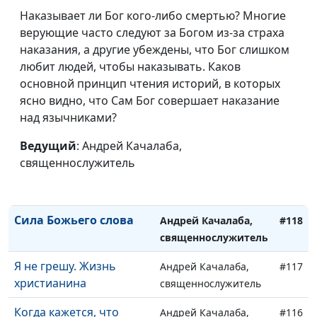
священнослужитель
Наказывает ли Бог кого-либо смертью? Многие
верующие часто следуют за Богом из-за страха
Рождение свыше
Андрей Качалаба,
#122
наказания, а другие убеждены, что Бог слишком
священнослужитель
любит людей, чтобы наказывать. Каков
Последнее время
основной принцип чтения историй, в которых
Андрей Качалаба,
#121
ясно видно, что Сам Бог совершает наказание
священнослужитель
над язычниками?
Страдания не по плану
Андрей Качалаба,
#120
Ведущий
: Андрей Качалаба,
священнослужитель
священнослужитель
Бесполезные святыни
Андрей Качалаба,
#119
священнослужитель
Сила Божьего слова
Андрей Качалаба,
#118
священнослужитель
Я не грешу. Жизнь
Андрей Качалаба,
#117
христианина
священнослужитель
Когда кажется, что
Андрей Качалаба,
#116