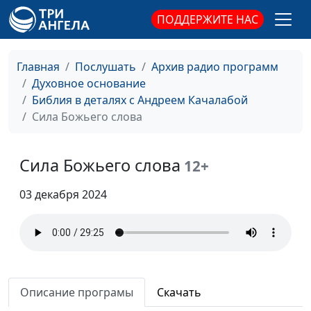
действовать
священнослужитель
ПОДДЕРЖИТЕ НАС
Как снимается грех?
Андрей Качалаба,
#129
священнослужитель
Главная
Послушать
Архив радио программ
Сладкая ложь
Андрей Качалаба,
#128
Духовное основание
священнослужитель
Библия в деталях с Андреем Качалабой
Сила Божьего слова
Правда у Бога
Андрей Качалаба,
#127
священнослужитель
Сила Божьего слова
12+
Жизнь без
Андрей Качалаба,
#126
ограничений
священнослужитель
03 декабря 2024
Принцип
Андрей Качалаба,
#125
справедливости
священнослужитель
Секреты позитива
Андрей Качалаба,
#124
священнослужитель
Описание програмы
Скачать
Страх Божий
Андрей Качалаба,
#123