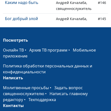
Каким надо быть
Андрей Качалаба,
#146
священнослужитель
Бог добрый злой
Андрей Качалаба,
#145
священнослужитель
Гордость и
Андрей Качалаба,
#144
Посмотреть
самодовольство
священнослужитель
Онлайн ТВ
•
Архив ТВ программ
•
Мобильное
Чистое сердце
Андрей Качалаба,
#143
приложение
священнослужитель
Политика обработки персональных данных и
Если любишь
Андрей Качалаба,
#142
конфиденциальности
священнослужитель
Написать
Добрый Пастырь
Андрей Качалаба,
#141
Молитвенные просьбы
•
Задать вопрос
священнослужитель
священнослужителю
•
Написать главному
Не человеческая
редактору
•
Техподдержка
Андрей Качалаба,
#140
мудрость
Контакты
священнослужитель