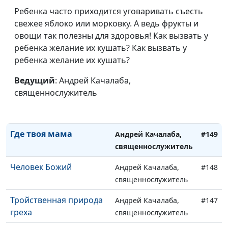
Истинное освящение
Андрей Качалаба,
#153
Ребенка часто приходится уговаривать съесть
священнослужитель
свежее яблоко или морковку. А ведь фрукты и
Слово или дело?
овощи так полезны для здоровья! Как вызвать у
Андрей Качалаба,
#152
ребенка желание их кушать? Как вызвать у
священнослужитель
ребенка желание их кушать?
Простить по-
Андрей Качалаба,
#151
настоящему
Ведущий
: Андрей Качалаба,
священнослужитель
священнослужитель
Куда деть хотения?
Андрей Качалаба,
#150
священнослужитель
Где твоя мама
Андрей Качалаба,
#149
священнослужитель
Человек Божий
Андрей Качалаба,
#148
священнослужитель
Тройственная природа
Андрей Качалаба,
#147
греха
священнослужитель