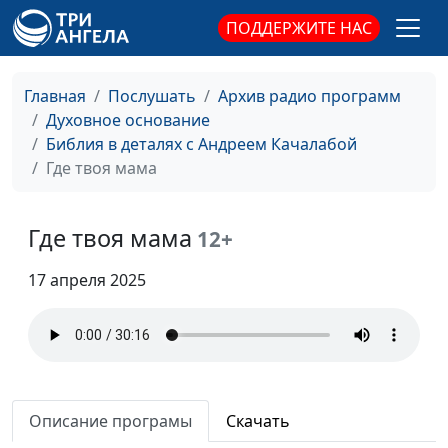
священнослужитель
ПОДДЕРЖИТЕ НАС
Четыре измерения
Андрей Качалаба,
#159
евангелия
священнослужитель
Главная
Послушать
Архив радио программ
Духовное основание
Цена недоверия
Андрей Качалаба,
#158
Библия в деталях с Андреем Качалабой
священнослужитель
Где твоя мама
Нет мира - начни
Андрей Качалаба,
#157
доверять Богу
священнослужитель
Где твоя мама
12+
Как получить
Андрей Качалаба,
#156
желаемое?
17 апреля 2025
священнослужитель
Гордый, важный, умный
Андрей Качалаба,
#155
священнослужитель
Ни стыда, ни совести
Андрей Качалаба,
#154
священнослужитель
Описание програмы
Скачать