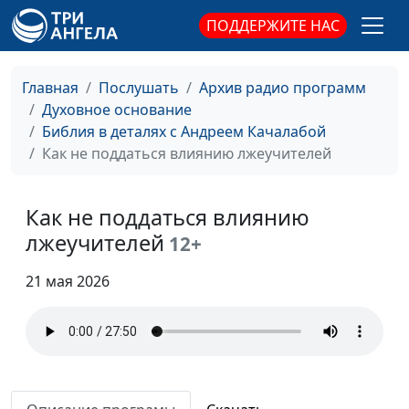
Ты победитель
Андрей Качалаба,
#228
ПОДДЕРЖИТЕ НАС
священнослужитель
Всему своё время
Андрей Качалаба,
#227
Главная
Послушать
Архив радио программ
священнослужитель
Духовное основание
Библия в деталях с Андреем Качалабой
Кто больший
Андрей Качалаба,
#226
Как не поддаться влиянию лжеучителей
священнослужитель
Иисус принимает
Андрей Качалаба,
#225
Как не поддаться влиянию
каждого
священнослужитель
лжеучителей
12+
Когда Бог не держит
Андрей Качалаба,
#224
слова
21 мая 2026
священнослужитель
Жестокое сердце
Андрей Качалаба,
#223
священнослужитель
Сила Божьего
Андрей Качалаба,
#222
прощения
священнослужитель