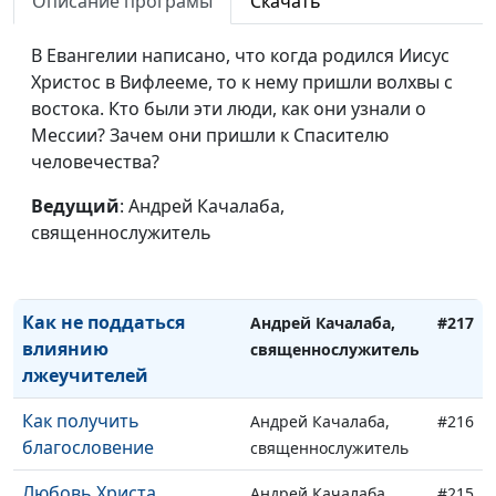
Описание програмы
Скачать
Жизнь без смысла
Андрей Качалаба,
#221
В Евангелии написано, что когда родился Иисус
священнослужитель
Христос в Вифлееме, то к нему пришли волхвы с
Как научиться любить
востока. Кто были эти люди, как они узнали о
Андрей Качалаба,
#220
Мессии? Зачем они пришли к Спасителю
священнослужитель
человечества?
Почему важна суббота
Андрей Качалаба,
#219
Ведущий
: Андрей Качалаба,
священнослужитель
священнослужитель
Дружба с миром
Андрей Качалаба,
#218
утащит в ад
священнослужитель
Как не поддаться
Андрей Качалаба,
#217
влиянию
священнослужитель
лжеучителей
Как получить
Андрей Качалаба,
#216
благословение
священнослужитель
Любовь Христа
Андрей Качалаба,
#215