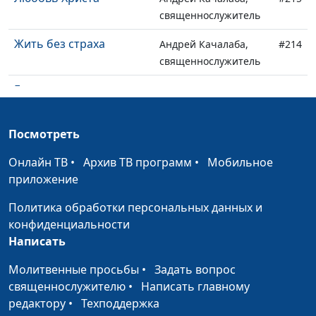
священнослужитель
Жить без страха
Андрей Качалаба,
#214
священнослужитель
Гончар и глина
Андрей Качалаба,
#213
священнослужитель
Посмотреть
Что нас оскверняет
Андрей Качалаба,
#212
священнослужитель
Онлайн ТВ
•
Архив ТВ программ
•
Мобильное
приложение
Бог знает всё о тебе
Андрей Качалаба,
#211
священнослужитель
Политика обработки персональных данных и
конфиденциальности
Жизнь научит
Андрей Качалаба,
#210
Написать
священнослужитель
Молитвенные просьбы
•
Задать вопрос
Кто такой праведник
Андрей Качалаба,
#209
священнослужителю
•
Написать главному
священнослужитель
редактору
•
Техподдержка