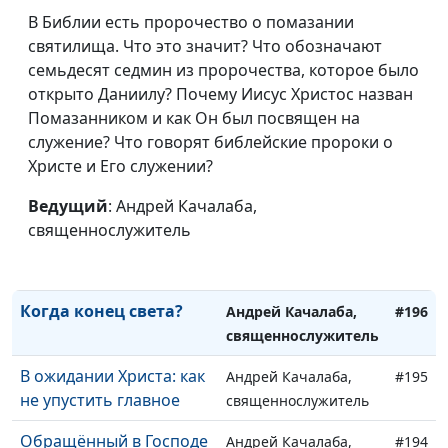
Плюсы промедления
Андрей Качалаба,
#200
В Библии есть пророчество о помазании
священнослужитель
святилища. Что это значит? Что обозначают
Роль добрых дел
семьдесят седмин из пророчества, которое было
Андрей Качалаба,
#199
открыто Даниилу? Почему Иисус Христос назван
священнослужитель
Помазанником и как Он был посвящен на
Теория и практика
Андрей Качалаба,
#198
служение? Что говорят библейские пророки о
христианства: от
священнослужитель
Христе и Его служении?
знания к действию
Ведущий
: Андрей Качалаба,
Божья помощь в
Андрей Качалаба,
#197
священнослужитель
искушениях: обретая
священнослужитель
силу для победы
Когда конец света?
Андрей Качалаба,
#196
священнослужитель
В ожидании Христа: как
Андрей Качалаба,
#195
не упустить главное
священнослужитель
Обращённый в Господе
Андрей Качалаба,
#194