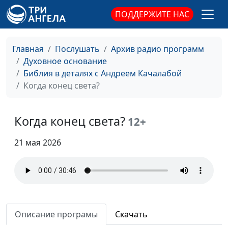
священнослужитель
ПОДДЕРЖИТЕ НАС
Про подарок
Андрей Качалаба,
#206
священнослужитель
Главная
Послушать
Архив радио программ
Духовное основание
Святое место
Андрей Качалаба,
#205
Библия в деталях с Андреем Качалабой
священнослужитель
Когда конец света?
Величайшая победа
Андрей Качалаба,
#204
священнослужитель
Когда конец света?
12+
Величайшая милость
Андрей Качалаба,
#203
Божья
21 мая 2026
священнослужитель
Попробуй не грешить
Андрей Качалаба,
#202
священнослужитель
Помоги мне забыть
Андрей Качалаба,
#201
священнослужитель
Описание програмы
Скачать