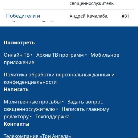
священнослужитель
Победители и
Андрей Качалаба,
#31
побежденные. Твой
священнослужитель
выбор?
Посмотреть
Христос воскрес! Как
Андрей Качалаба,
#30
праздновать пасху по
священнослужитель
Онлайн ТВ
•
Архив ТВ программ
•
Мобильное
Библии?
приложение
Шарлатанство или
Андрей Качалаба,
#29
Политика обработки персональных данных и
Божьи чудеса?
священнослужитель
конфиденциальности
Написать
История одного
Андрей Качалаба,
#28
предательства
священнослужитель
Молитвенные просьбы
•
Задать вопрос
священнослужителю
•
Написать главному
Почему Бог молчит?
Андрей Качалаба,
#27
редактору
•
Техподдержка
(вторая часть)
священнослужитель
Контакты
Почему Бог молчит?
Андрей Качалаба,
#26
Телекомпания «Три Ангела»