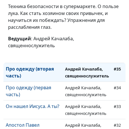
Иуда искариотский
Техника безопасности в супермаркете. О пользе
Андрей Качалаба,
#38
лука. Как стать хозяином своих привычек, и
священнослужитель
научиться их побеждать? Упражнения для
Плоды Духа или
Андрей Качалаба,
#37
расслабления глаз.
духовное бесплодие
священнослужитель
Ведущий
: Андрей Качалаба,
Быть мудрым, как змея
Андрей Качалаба,
#36
священнослужитель
или простым, как
священнослужитель
голубь?
Про одежду (вторая
Андрей Качалаба,
#35
часть)
священнослужитель
Про одежду (первая
Андрей Качалаба,
#34
часть)
священнослужитель
Он нашел Иисуса. А ты?
Андрей Качалаба,
#33
священнослужитель
Апостол Павел
Андрей Качалаба,
#32