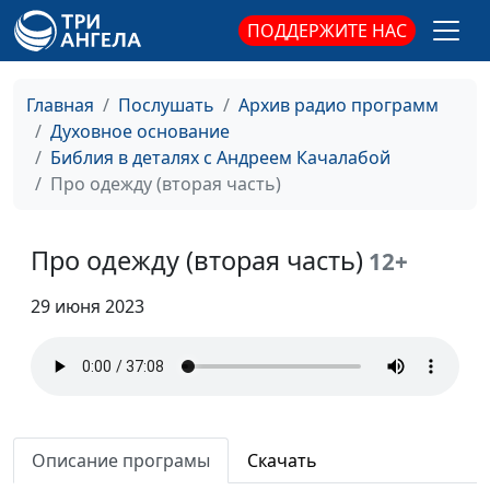
Кого Бог не спасёт?
Андрей Качалаба,
#45
ПОДДЕРЖИТЕ НАС
священнослужитель
Христианин на все 100
Андрей Качалаба,
#44
Главная
Послушать
Архив радио программ
священнослужитель
Духовное основание
Смерть. Что будет
Библия в деталях с Андреем Качалабой
Андрей Качалаба,
#43
после?
Про одежду (вторая часть)
священнослужитель
Цена лукавства
Андрей Качалаба,
#42
Про одежду (вторая часть)
священнослужитель
12+
Распутство и
Андрей Качалаба,
#41
29 июня 2023
благодать. В чём связь?
священнослужитель
Сектантство или
Андрей Качалаба,
#40
поручение Иисуса?
священнослужитель
Ты мне, я тебе
Андрей Качалаба,
#39
Описание програмы
Скачать
священнослужитель