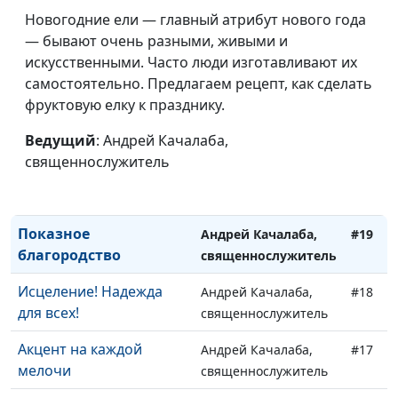
Спасет ли праведность?
Андрей Качалаба,
#23
Новогодние ели — главный атрибут нового года
священнослужитель
— бывают очень разными, живыми и
Чего боятся
искусственными. Часто люди изготавливают их
Андрей Качалаба,
#22
праведники?
самостоятельно. Предлагаем рецепт, как сделать
священнослужитель
фруктовую елку к празднику.
Лицемер и плевелы
Андрей Качалаба,
#21
Ведущий
: Андрей Качалаба,
священнослужитель
священнослужитель
Любопытство не порок
Андрей Качалаба,
#20
священнослужитель
Показное
Андрей Качалаба,
#19
благородство
священнослужитель
Исцеление! Надежда
Андрей Качалаба,
#18
для всех!
священнослужитель
Акцент на каждой
Андрей Качалаба,
#17
мелочи
священнослужитель