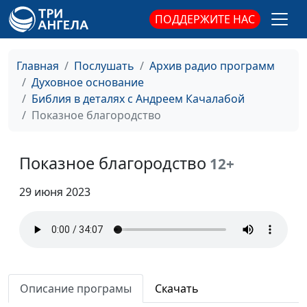
Библии?
ПОДДЕРЖИТЕ НАС
Шарлатанство или
Андрей Качалаба,
#29
Божьи чудеса?
священнослужитель
Главная
Послушать
Архив радио программ
Духовное основание
История одного
Андрей Качалаба,
#28
Библия в деталях с Андреем Качалабой
предательства
священнослужитель
Показное благородство
Почему Бог молчит?
Андрей Качалаба,
#27
(вторая часть)
священнослужитель
Показное благородство
12+
Почему Бог молчит?
Андрей Качалаба,
#26
(первая часть)
29 июня 2023
священнослужитель
Как строить отношения
Андрей Качалаба,
#25
с Богом?
священнослужитель
Почему распадаются
Андрей Качалаба,
#24
семьи?
священнослужитель
Описание програмы
Скачать