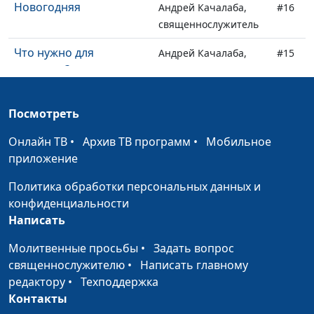
Новогодняя
Андрей Качалаба,
#16
священнослужитель
Что нужно для
Андрей Качалаба,
#15
спасения?
священнослужитель
Почему у нас так много
Андрей Качалаба,
#14
Посмотреть
проблем? Где Бог?
священнослужитель
Онлайн ТВ
•
Архив ТВ программ
•
Мобильное
О любви
Андрей Качалаба,
#13
приложение
священнослужитель
Политика обработки персональных данных и
О лени
Андрей Качалаба,
#12
конфиденциальности
священнослужитель
Написать
О доброте и
Андрей Качалаба,
#11
Молитвенные просьбы
•
Задать вопрос
миротворчестве
священнослужитель
священнослужителю
•
Написать главному
Новое имя, новая
редактору
•
Техподдержка
Андрей Качалаба,
#10
жизнь
Контакты
священнослужитель