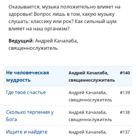
самодовольство
священнослужитель
Оказывается, музыка положительно влияет на
Чистое сердце
здоровье! Вопрос лишь в том, какую музыку
Андрей Качалаба,
#143
слушать: классику или рок? Как сильный шум
священнослужитель
влияет на наш организм?
Если любишь
Андрей Качалаба,
#142
Ведущий
: Андрей Качалаба,
священнослужитель
священнослужитель
Добрый Пастырь
Андрей Качалаба,
#141
священнослужитель
Не человеческая
Андрей Качалаба,
#140
мудрость
священнослужитель
Где твоё счастье
Андрей Качалаба,
#139
священнослужитель
Сколько терпения у
Андрей Качалаба,
#138
Бога
священнослужитель
Ищите и найдёте
Андрей Качалаба,
#137