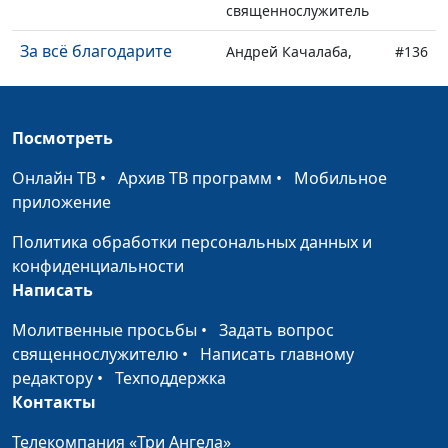
священнослужитель
За всё благодарите
Андрей Качалаба,
#136
священнослужитель
Сколько ты весишь
Андрей Качалаба,
#135
Посмотреть
священнослужитель
Онлайн ТВ
•
Архив ТВ программ
•
Мобильное
С Рождеством!
Андрей Качалаба,
#134
приложение
священнослужитель
Политика обработки персональных данных и
С Новым годом!
Андрей Качалаба,
#133
конфиденциальности
священнослужитель
Написать
Самый умный
Андрей Качалаба,
#132
Молитвенные просьбы
•
Задать вопрос
священнослужитель
священнослужителю
•
Написать главному
Верность
редактору
•
Техподдержка
Андрей Качалаба,
#131
Контакты
священнослужитель
Чудеса: кричать или
Телекомпания «Три Ангела»
Андрей Качалаба,
#130