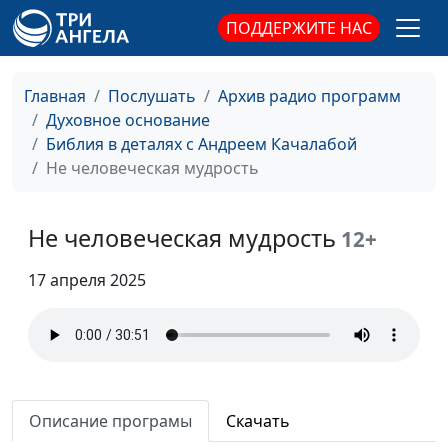
ПОДДЕРЖИТЕ НАС
Куда деть хотения?
Андрей Качалаба,
#150
священнослужитель
Главная
Послушать
Архив радио программ
Где твоя мама
Андрей Качалаба,
#149
Духовное основание
священнослужитель
Библия в деталях с Андреем Качалабой
Человек Божий
Не человеческая мудрость
Андрей Качалаба,
#148
священнослужитель
Тройственная природа
Не человеческая мудрость
Андрей Качалаба,
#147
12+
греха
священнослужитель
17 апреля 2025
Каким надо быть
Андрей Качалаба,
#146
священнослужитель
Бог добрый злой
Андрей Качалаба,
#145
священнослужитель
Описание програмы
Скачать
Гордость и
Андрей Качалаба,
#144