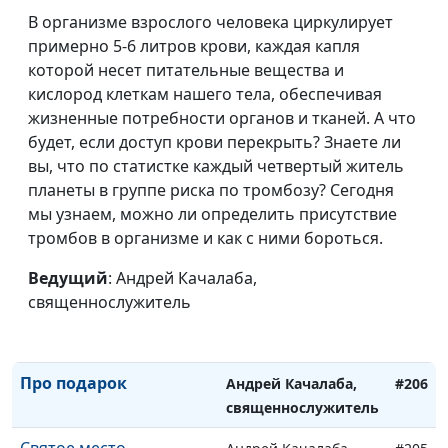
священнослужитель
В организме взрослого человека циркулирует
примерно 5-6 литров крови, каждая капля
Бог знает всё о тебе
Андрей Качалаба,
#211
которой несет питательные вещества и
священнослужитель
кислород клеткам нашего тела, обеспечивая
жизненные потребности органов и тканей. А что
Жизнь научит
Андрей Качалаба,
#210
будет, если доступ крови перекрыть? Знаете ли
священнослужитель
вы, что по статистке каждый четвертый житель
Кто такой праведник
планеты в группе риска по тромбозу? Сегодня
Андрей Качалаба,
#209
мы узнаем, можно ли определить присутствие
священнослужитель
тромбов в организме и как с ними бороться.
Бог, в которого ты
Андрей Качалаба,
#208
веришь
Ведущий
: Андрей Качалаба,
священнослужитель
священнослужитель
Библейское освещение
Андрей Качалаба,
#207
священнослужитель
Про подарок
Андрей Качалаба,
#206
священнослужитель