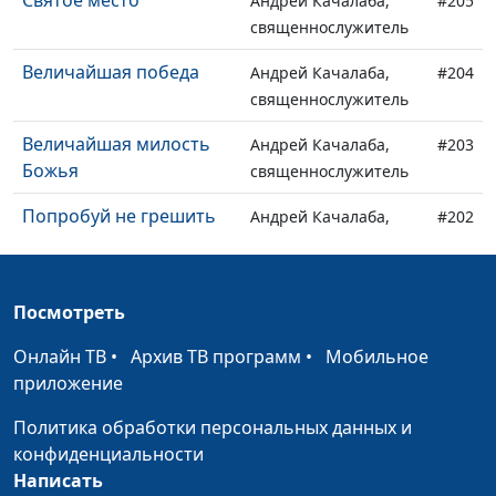
Святое место
Андрей Качалаба,
#205
священнослужитель
Величайшая победа
Андрей Качалаба,
#204
священнослужитель
Величайшая милость
Андрей Качалаба,
#203
Божья
священнослужитель
Попробуй не грешить
Андрей Качалаба,
#202
священнослужитель
Помоги мне забыть
Андрей Качалаба,
#201
Посмотреть
священнослужитель
Онлайн ТВ
•
Архив ТВ программ
•
Мобильное
Плюсы промедления
Андрей Качалаба,
#200
приложение
священнослужитель
Политика обработки персональных данных и
Роль добрых дел
Андрей Качалаба,
#199
конфиденциальности
священнослужитель
Написать