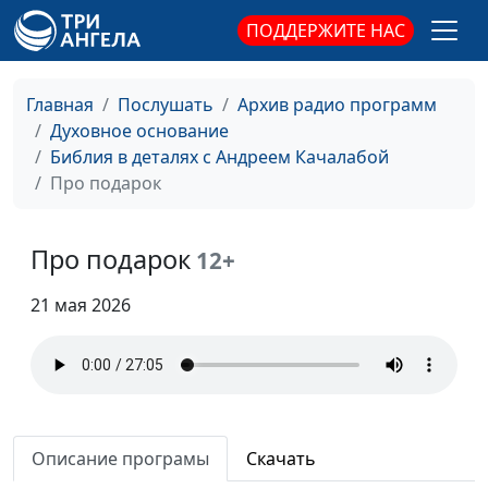
священнослужитель
ПОДДЕРЖИТЕ НАС
Дружба с миром
Андрей Качалаба,
#218
утащит в ад
священнослужитель
Главная
Послушать
Архив радио программ
Как не поддаться
Андрей Качалаба,
#217
Духовное основание
влиянию лжеучителей
священнослужитель
Библия в деталях с Андреем Качалабой
Про подарок
Как получить
Андрей Качалаба,
#216
благословение
священнослужитель
Про подарок
12+
Любовь Христа
Андрей Качалаба,
#215
священнослужитель
21 мая 2026
Жить без страха
Андрей Качалаба,
#214
священнослужитель
Гончар и глина
Андрей Качалаба,
#213
священнослужитель
Описание програмы
Скачать
Что нас оскверняет
Андрей Качалаба,
#212