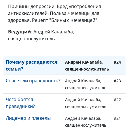
Почему Бог молчит?
Причины депрессии. Вред употребления
Андрей Качалаба,
#27
(вторая часть)
антиокислителей. Польза чечевицы для
священнослужитель
здоровья. Рецепт "Блины с чечевицей".
Почему Бог молчит?
Андрей Качалаба,
#26
(первая часть)
Ведущий
: Андрей Качалаба,
священнослужитель
священнослужитель
Как строить отношения
Андрей Качалаба,
#25
с Богом?
священнослужитель
Почему распадаются
Андрей Качалаба,
#24
семьи?
священнослужитель
Спасет ли праведность?
Андрей Качалаба,
#23
священнослужитель
Чего боятся
Андрей Качалаба,
#22
праведники?
священнослужитель
Лицемер и плевелы
Андрей Качалаба,
#21
священнослужитель