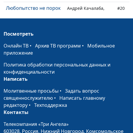
Любопытство не порок
Андрей Качалаба,
#20
священнослужитель
Показное благородство
Андрей Качалаба,
#19
Посмотреть
священнослужитель
Онлайн ТВ
•
Архив ТВ программ
•
Мобильное
Исцеление! Надежда
Андрей Качалаба,
#18
приложение
для всех!
священнослужитель
Политика обработки персональных данных и
Акцент на каждой
Андрей Качалаба,
#17
конфиденциальности
мелочи
священнослужитель
Написать
Новогодняя
Андрей Качалаба,
#16
Молитвенные просьбы
•
Задать вопрос
священнослужитель
священнослужителю
•
Написать главному
Что нужно для
редактору
•
Техподдержка
Андрей Качалаба,
#15
спасения?
Контакты
священнослужитель
Почему у нас так много
Телекомпания «Три Ангела»
Андрей Качалаба,
#14
проблем? Где Бог?
603028,
Россия, Нижний Новгород,
Комсомольское
священнослужитель