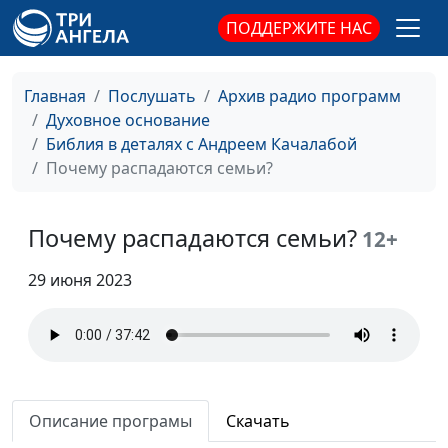
ПОДДЕРЖИТЕ НАС
Он нашел Иисуса. А ты?
Андрей Качалаба,
#33
священнослужитель
Апостол Павел
Главная
Послушать
Архив радио программ
Андрей Качалаба,
#32
Духовное основание
священнослужитель
Библия в деталях с Андреем Качалабой
Победители и
Андрей Качалаба,
#31
Почему распадаются семьи?
побежденные. Твой
священнослужитель
выбор?
Почему распадаются семьи?
12+
Христос воскрес! Как
Андрей Качалаба,
#30
праздновать пасху по
священнослужитель
29 июня 2023
Библии?
Шарлатанство или
Андрей Качалаба,
#29
Божьи чудеса?
священнослужитель
История одного
Андрей Качалаба,
#28
Описание програмы
Скачать
предательства
священнослужитель