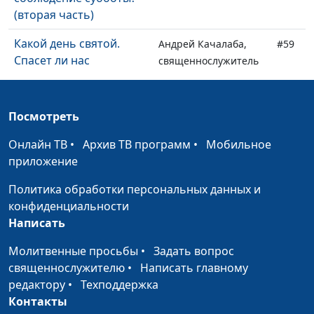
(вторая часть)
Какой день святой.
Андрей Качалаба,
#59
Спасет ли нас
священнослужитель
соблюдение субботы?
(первая часть)
Посмотреть
Будет ли конец света?
Андрей Качалаба,
#58
священнослужитель
Онлайн ТВ
•
Архив ТВ программ
•
Мобильное
приложение
Как реагировать на
Андрей Качалаба,
#57
критику?
священнослужитель
Политика обработки персональных данных и
конфиденциальности
Что нас ждет в новом
Андрей Качалаба,
#56
Написать
году?
священнослужитель
Молитвенные просьбы
•
Задать вопрос
Кто придумал
Андрей Качалаба,
#55
священнослужителю
•
Написать главному
Рождество?
священнослужитель
редактору
•
Техподдержка
Контакты
Формула счастья
Андрей Качалаба,
#54