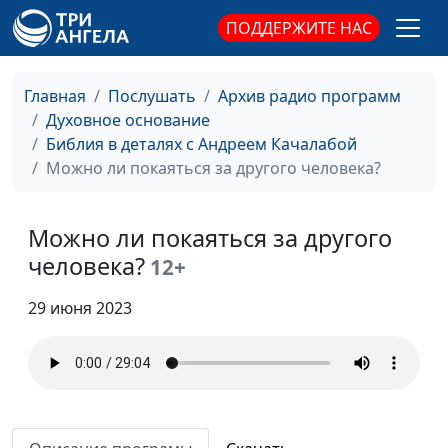
А ты готов к
Андрей Качалаба,
#73
пришествию?
священнослужитель
ПОДДЕРЖИТЕ НАС
Что видел Моисей на
Андрей Качалаба,
#72
горе?
священнослужитель
Главная
Послушать
Архив радио программ
Духовное основание
Высшая степень
Андрей Качалаба,
#71
Библия в деталях с Андреем Качалабой
неблагодарности
священнослужитель
Можно ли покаяться за другого человека?
Сила добрых дел
Андрей Качалаба,
#70
священнослужитель
Можно ли покаяться за другого
Стыдно ли быть
человека?
Андрей Качалаба,
#69
12+
верующим?
священнослужитель
29 июня 2023
«Не плачь»
Андрей Качалаба,
#68
священнослужитель
Про успех
Андрей Качалаба,
#67
священнослужитель