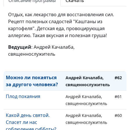
Описание програмы
Скачать
Личный опыт веры
Андрей Качалаба,
#66
священнослужитель
Отдых, как лекарство для восстановления сил.
Где же Бог?
Рецепт полезных сладостей "Каштаны из
Андрей Качалаба,
#65
картофеля". Детская еда, провоцирующая
священнослужитель
аллергию. Такая вкусная и полезная груша!
Сомнения
Андрей Качалаба,
#64
Ведущий
: Андрей Качалаба,
священнослужитель
священнослужитель
Невидимый Фронт.
Андрей Качалаба,
#63
Победа за Вами!
священнослужитель
Можно ли покаяться
Андрей Качалаба,
#62
за другого человека?
священнослужитель
Плод покаяния
Андрей Качалаба,
#61
священнослужитель
Какой день святой.
Андрей Качалаба,
#60
Спасет ли нас
священнослужитель
соблюдение субботы?