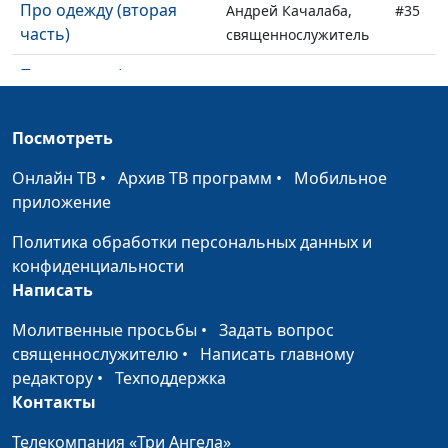
Про одежду (вторая
Андрей Качалаба,
#35
часть)
священнослужитель
Про одежду (первая
Андрей Качалаба,
#34
часть)
священнослужитель
Посмотреть
Он нашел Иисуса. А ты?
Андрей Качалаба,
#33
священнослужитель
Онлайн ТВ
•
Архив ТВ программ
•
Мобильное
приложение
Апостол Павел
Андрей Качалаба,
#32
священнослужитель
Политика обработки персональных данных и
конфиденциальности
Победители и
Андрей Качалаба,
#31
Написать
побежденные. Твой
священнослужитель
выбор?
Молитвенные просьбы
•
Задать вопрос
священнослужителю
•
Написать главному
Христос воскрес! Как
Андрей Качалаба,
#30
редактору
•
Техподдержка
праздновать пасху по
священнослужитель
Контакты
Библии?
Телекомпания «Три Ангела»