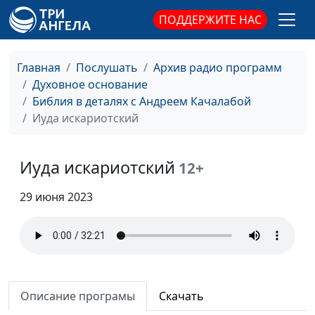
ПОДДЕРЖИТЕ НАС
Клевета
Андрей Качалаба,
#48
священнослужитель
Главная
Послушать
Архив радио программ
Гражданский брак
Андрей Качалаба,
#47
Духовное основание
священнослужитель
Библия в деталях с Андреем Качалабой
Не опоздай
Иуда искариотский
Андрей Качалаба,
#46
священнослужитель
Кого Бог не спасёт?
Иуда искариотский
Андрей Качалаба,
#45
12+
священнослужитель
29 июня 2023
Христианин на все 100
Андрей Качалаба,
#44
священнослужитель
Смерть. Что будет
Андрей Качалаба,
#43
после?
священнослужитель
Описание програмы
Скачать
Цена лукавства
Андрей Качалаба,
#42