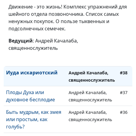
священнослужитель
Движение - это жизнь! Комплекс упражнений для
Распутство и
шейного отдела позвоночника. Список самых
Андрей Качалаба,
#41
благодать. В чём связь?
ненужных покупок. О пользе тыквенных и
священнослужитель
подсолнечных семечек.
Сектантство или
Андрей Качалаба,
#40
поручение Иисуса?
Ведущий
: Андрей Качалаба,
священнослужитель
священнослужитель
Ты мне, я тебе
Андрей Качалаба,
#39
священнослужитель
Иуда искариотский
Андрей Качалаба,
#38
священнослужитель
Плоды Духа или
Андрей Качалаба,
#37
духовное бесплодие
священнослужитель
Быть мудрым, как змея
Андрей Качалаба,
#36
или простым, как
священнослужитель
голубь?