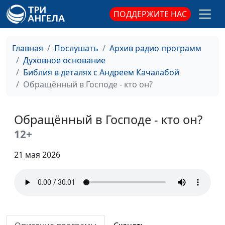
Святое место
Андрей Качалаба,
#205
ПОДДЕРЖИТЕ НАС
священнослужитель
Величайшая победа
Андрей Качалаба,
#204
Главная
Послушать
Архив радио программ
священнослужитель
Духовное основание
Библия в деталях с Андреем Качалабой
Величайшая милость
Андрей Качалаба,
#203
Обращённый в Господе - кто он?
Божья
священнослужитель
Попробуй не грешить
Андрей Качалаба,
#202
Обращённый в Господе - кто он?
священнослужитель
12+
Помоги мне забыть
Андрей Качалаба,
#201
21 мая 2026
священнослужитель
Плюсы промедления
Андрей Качалаба,
#200
священнослужитель
Роль добрых дел
Андрей Качалаба,
#199
священнослужитель