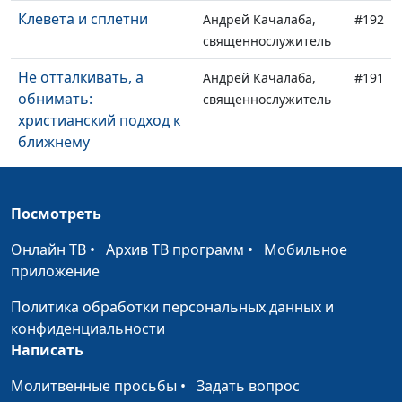
Клевета и сплетни
Андрей Качалаба,
#192
священнослужитель
Не отталкивать, а
Андрей Качалаба,
#191
обнимать:
священнослужитель
христианский подход к
ближнему
Библия и деятельность:
Андрей Качалаба,
#190
как служить Богу
священнослужитель
Посмотреть
своими делами
Онлайн ТВ
•
Архив ТВ программ
•
Мобильное
Вера VS Дела
Андрей Качалаба,
#189
приложение
священнослужитель
Политика обработки персональных данных и
Не ропщи
Андрей Качалаба,
#188
конфиденциальности
священнослужитель
Написать
Библия: руководство к
Андрей Качалаба,
#187
Молитвенные просьбы
•
Задать вопрос
действию, а не
священнослужитель