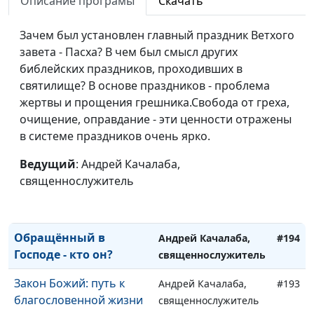
Описание програмы
Скачать
Теория и практика
Андрей Качалаба,
#198
Зачем был установлен главный праздник Ветхого
христианства: от
священнослужитель
завета - Пасха? В чем был смысл других
знания к действию
библейских праздников, проходивших в
Божья помощь в
святилище? В основе праздников - проблема
Андрей Качалаба,
#197
искушениях: обретая
жертвы и прощения грешника.Свобода от греха,
священнослужитель
силу для победы
очищение, оправдание - эти ценности отражены
в системе праздников очень ярко.
Когда конец света?
Андрей Качалаба,
#196
Ведущий
: Андрей Качалаба,
священнослужитель
священнослужитель
В ожидании Христа: как
Андрей Качалаба,
#195
не упустить главное
священнослужитель
Обращённый в
Андрей Качалаба,
#194
Господе - кто он?
священнослужитель
Закон Божий: путь к
Андрей Качалаба,
#193
благословенной жизни
священнослужитель