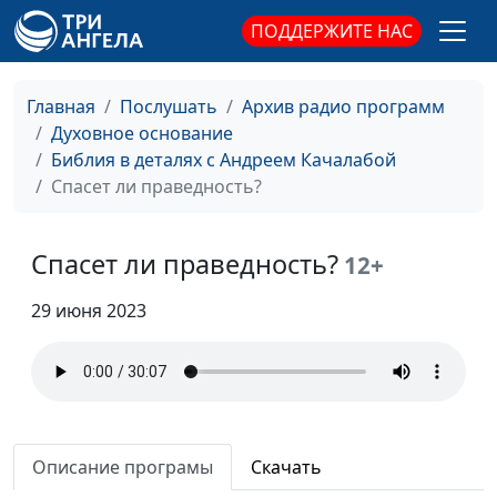
Он нашел Иисуса. А ты?
Андрей Качалаба,
#33
ПОДДЕРЖИТЕ НАС
священнослужитель
Апостол Павел
Андрей Качалаба,
#32
Главная
Послушать
Архив радио программ
священнослужитель
Духовное основание
Победители и
Библия в деталях с Андреем Качалабой
Андрей Качалаба,
#31
побежденные. Твой
Спасет ли праведность?
священнослужитель
выбор?
Христос воскрес! Как
Спасет ли праведность?
Андрей Качалаба,
#30
12+
праздновать пасху по
священнослужитель
Библии?
29 июня 2023
Шарлатанство или
Андрей Качалаба,
#29
Божьи чудеса?
священнослужитель
История одного
Андрей Качалаба,
#28
предательства
священнослужитель
Описание програмы
Скачать