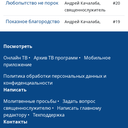
Любопытство не порок
Андрей Качалаба,
#20
священнослужитель
Показное благородство
Андрей Качалаба,
#19
священнослужитель
Исцеление! Надежда
Андрей Качалаба,
#18
Посмотреть
для всех!
священнослужитель
Онлайн ТВ
•
Архив ТВ программ
•
Мобильное
Акцент на каждой
Андрей Качалаба,
#17
приложение
мелочи
священнослужитель
Политика обработки персональных данных и
Новогодняя
Андрей Качалаба,
#16
конфиденциальности
священнослужитель
Написать
Что нужно для
Андрей Качалаба,
#15
Молитвенные просьбы
•
Задать вопрос
спасения?
священнослужитель
священнослужителю
•
Написать главному
Почему у нас так много
редактору
•
Техподдержка
Андрей Качалаба,
#14
проблем? Где Бог?
Контакты
священнослужитель