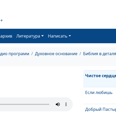
Тройственная
природа греха
2+
Каким надо бы
оархив
Литература
Написать
Бог добрый зл
адио программ
Духовное основание
Библия в детал
Гордость и
самодовольст
Чистое сердц
Если любишь
Добрый Пасты