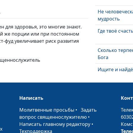
Не человеческ
ь
мудрость
ен для здоровья, это многие знают.
Где твоё счаст
ой же порции или при постоянном
т-фуд увеличивает риск развития
Сколько терпе
Бога
вященнослужитель
Ищите и найдё
За всё благода
Написать
Кон
Сколько ты ве
•
Молитвенные просьбы
•
Задать
Теле
вопрос священнослужителю
•
6030
Написать главному редактору
•
Комс
С Рождеством!
х
Техподдержка
Теле