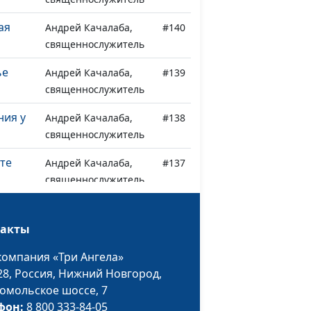
ая
Андрей Качалаба,
#140
священнослужитель
ье
Андрей Качалаба,
#139
священнослужитель
ния у
Андрей Качалаба,
#138
священнослужитель
те
Андрей Качалаба,
#137
священнослужитель
рите
Андрей Качалаба,
#136
священнослужитель
такты
сишь
Андрей Качалаба,
#135
компания «Три Ангела»
священнослужитель
28,
Россия, Нижний Новгород,
омольское шоссе, 7
Андрей Качалаба,
#134
фон:
8 800 333-84-05