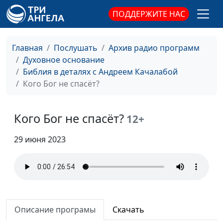
Кто придумал
Андрей Качалаба,
#55
ПОДДЕРЖИТЕ НАС
Рождество?
священнослужитель
Формула счастья
Андрей Качалаба,
#54
Главная
Послушать
Архив радио программ
священнослужитель
Духовное основание
Красная книга
Библия в деталях с Андреем Качалабой
Андрей Качалаба,
#53
Кого Бог не спасёт?
священнослужитель
Жить, чтобы покупать
Андрей Качалаба,
#52
Кого Бог не спасёт?
священнослужитель
12+
Черная пятница
Андрей Качалаба,
#51
29 июня 2023
священнослужитель
Может ли Бог
Андрей Качалаба,
#50
обижаться?
священнослужитель
Золотой телец
Андрей Качалаба,
#49
Описание програмы
Скачать
священнослужитель