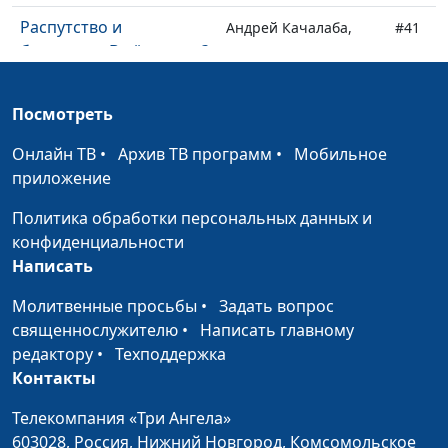
Распутство и
Андрей Качалаба,
#41
благодать. В чём связь?
священнослужитель
Сектантство или
Андрей Качалаба,
#40
Посмотреть
поручение Иисуса?
священнослужитель
Онлайн ТВ
•
Архив ТВ программ
•
Мобильное
Ты мне, я тебе
Андрей Качалаба,
#39
приложение
священнослужитель
Политика обработки персональных данных и
Иуда искариотский
Андрей Качалаба,
#38
конфиденциальности
священнослужитель
Написать
Плоды Духа или
Андрей Качалаба,
#37
Молитвенные просьбы
•
Задать вопрос
духовное бесплодие
священнослужитель
священнослужителю
•
Написать главному
Быть мудрым, как змея
редактору
•
Техподдержка
Андрей Качалаба,
#36
или простым, как
Контакты
священнослужитель
голубь?
Телекомпания «Три Ангела»
Про одежду (вторая
603028,
Россия, Нижний Новгород,
Комсомольское
Андрей Качалаба,
#35