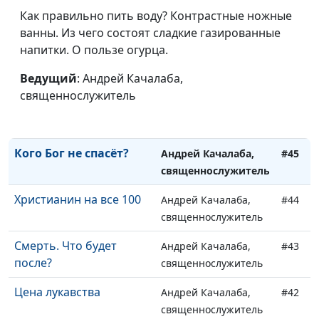
Клевета
Как правильно пить воду? Контрастные ножные
Андрей Качалаба,
#48
ванны. Из чего состоят сладкие газированные
священнослужитель
напитки. О пользе огурца.
Гражданский брак
Андрей Качалаба,
#47
Ведущий
: Андрей Качалаба,
священнослужитель
священнослужитель
Не опоздай
Андрей Качалаба,
#46
священнослужитель
Кого Бог не спасёт?
Андрей Качалаба,
#45
священнослужитель
Христианин на все 100
Андрей Качалаба,
#44
священнослужитель
Смерть. Что будет
Андрей Качалаба,
#43
после?
священнослужитель
Цена лукавства
Андрей Качалаба,
#42
священнослужитель