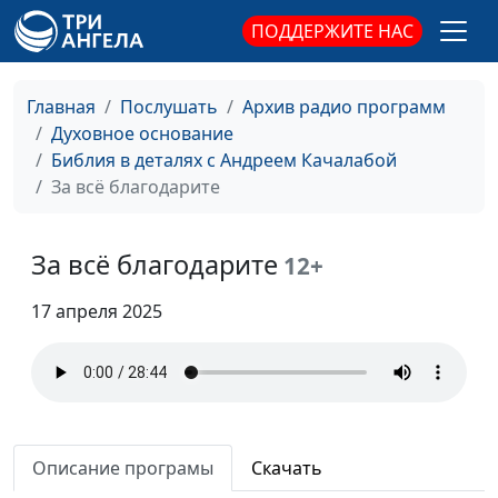
греха
священнослужитель
ПОДДЕРЖИТЕ НАС
Каким надо быть
Андрей Качалаба,
#146
священнослужитель
Главная
Послушать
Архив радио программ
Духовное основание
Бог добрый злой
Андрей Качалаба,
#145
Библия в деталях с Андреем Качалабой
священнослужитель
За всё благодарите
Гордость и
Андрей Качалаба,
#144
самодовольство
священнослужитель
За всё благодарите
12+
Чистое сердце
Андрей Качалаба,
#143
17 апреля 2025
священнослужитель
Если любишь
Андрей Качалаба,
#142
священнослужитель
Добрый Пастырь
Андрей Качалаба,
#141
священнослужитель
Описание програмы
Скачать