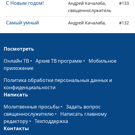
С Новым годом!
Андрей Качалаба,
#133
священнослужитель
Самый умный
Андрей Качалаба,
#132
священнослужитель
Верность
Андрей Качалаба,
#131
Посмотреть
священнослужитель
Онлайн ТВ
•
Архив ТВ программ
•
Мобильное
Чудеса: кричать или
Андрей Качалаба,
#130
приложение
действовать
священнослужитель
Политика обработки персональных данных и
Как снимается грех?
Андрей Качалаба,
#129
конфиденциальности
священнослужитель
Написать
Сладкая ложь
Андрей Качалаба,
#128
Молитвенные просьбы
•
Задать вопрос
священнослужитель
священнослужителю
•
Написать главному
Правда у Бога
редактору
•
Техподдержка
Андрей Качалаба,
#127
Контакты
священнослужитель