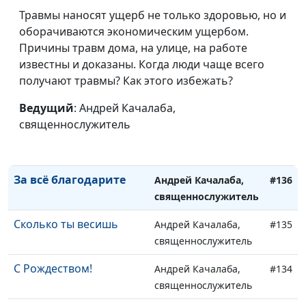
Не человеческая
Андрей Качалаба,
#140
Травмы наносят ущерб не только здоровью, но и
мудрость
священнослужитель
оборачиваются экономическим ущербом.
Где твоё счастье
Причины травм дома, на улице, на работе
Андрей Качалаба,
#139
известны и доказаны. Когда люди чаще всего
священнослужитель
получают травмы? Как этого избежать?
Сколько терпения у
Андрей Качалаба,
#138
Бога
Ведущий
: Андрей Качалаба,
священнослужитель
священнослужитель
Ищите и найдёте
Андрей Качалаба,
#137
священнослужитель
За всё благодарите
Андрей Качалаба,
#136
священнослужитель
Сколько ты весишь
Андрей Качалаба,
#135
священнослужитель
С Рождеством!
Андрей Качалаба,
#134
священнослужитель