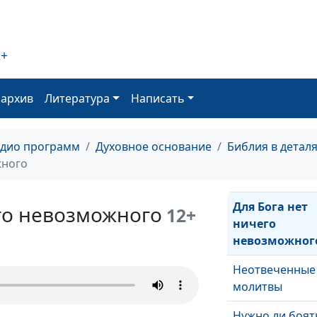
Пять принцип
христианина
2+
Женщина созд
Богом
оархив
Литература
Написать
Божья воля в 
жизни
адио программ
Духовное основание
Библия в детал
Мужчины в Би
жного
сегодня
Для Бога нет
го невозможного
12+
ничего
невозможног
Неотвеченные
молитвы
Нужно ли боят