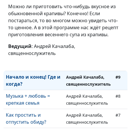
О любви
Андрей Качалаба,
#13
Можно ли приготовить что-нибудь вкусное из
священнослужитель
обыкновенной крапивы? Конечно! Если
О лени
постараться, то во многом можно увидеть что-
Андрей Качалаба,
#12
то ценное. А в этой программе нас ждёт рецепт
священнослужитель
приготовления весеннего супа из крапивы.
О доброте и
Андрей Качалаба,
#11
миротворчестве
Ведущий
: Андрей Качалаба,
священнослужитель
священнослужитель
Новое имя, новая
Андрей Качалаба,
#10
жизнь
священнослужитель
Начало и конец! Где и
Андрей Качалаба,
#9
когда?
священнослужитель
Музыка + любовь =
Андрей Качалаба,
#8
крепкая семья
священнослужитель
Как простить и
Андрей Качалаба,
#7
отпустить обиду?
священнослужитель