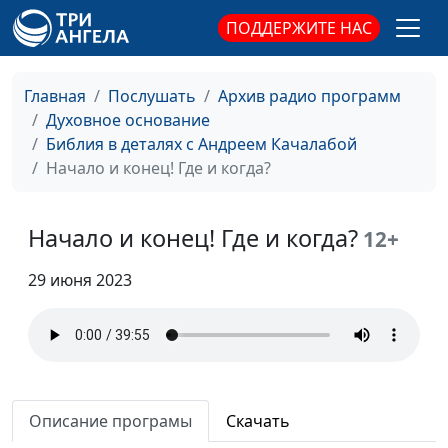
священнослужитель
ПОДДЕРЖИТЕ НАС
Показное благородство
Андрей Качалаба,
#19
священнослужитель
Главная
Послушать
Архив радио программ
Духовное основание
Исцеление! Надежда
Андрей Качалаба,
#18
Библия в деталях с Андреем Качалабой
для всех!
священнослужитель
Начало и конец! Где и когда?
Акцент на каждой
Андрей Качалаба,
#17
мелочи
священнослужитель
Начало и конец! Где и когда?
12+
Новогодняя
Андрей Качалаба,
#16
29 июня 2023
священнослужитель
Что нужно для
Андрей Качалаба,
#15
спасения?
священнослужитель
Почему у нас так много
Андрей Качалаба,
#14
проблем? Где Бог?
священнослужитель
Описание програмы
Скачать