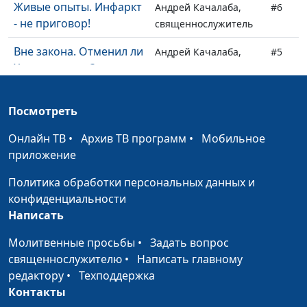
Живые опыты. Инфаркт
Андрей Качалаба,
#6
- не приговор!
священнослужитель
Вне закона. Отменил ли
Андрей Качалаба,
#5
Христос закон?
священнослужитель
Беспокойство и
Андрей Качалаба,
#4
Посмотреть
отсутствие мира
священнослужитель
Онлайн ТВ
•
Архив ТВ программ
•
Мобильное
Покаяние и исповедь
Андрей Качалаба,
#3
приложение
священнослужитель
Политика обработки персональных данных и
Можно ли принудить к
Андрей Качалаба,
#2
конфиденциальности
покаянию?
священнослужитель
Написать
Только в покаянии
Андрей Качалаба,
#1
Молитвенные просьбы
•
Задать вопрос
спасение
священнослужитель
священнослужителю
•
Написать главному
редактору
•
Техподдержка
Контакты