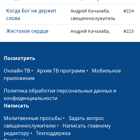
Когда Бог не держит
Андрей Качалаба,
#224
слова
священнослужитель
Жестокое сердце
Андрей Качалаба,
#223
священнослужитель
Сила Божьего
Андрей Качалаба,
#222
Посмотреть
прощения
священнослужитель
Онлайн ТВ
•
Архив ТВ программ
•
Мобильное
Жизнь без смысла
Андрей Качалаба,
#221
приложение
священнослужитель
Политика обработки персональных данных и
Как научиться любить
Андрей Качалаба,
#220
конфиденциальности
священнослужитель
Написать
Почему важна суббота
Андрей Качалаба,
#219
Молитвенные просьбы
•
Задать вопрос
священнослужитель
священнослужителю
•
Написать главному
Дружба с миром
редактору
•
Техподдержка
Андрей Качалаба,
#218