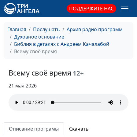
ПОДДЕРЖИТЕ НАС
Главная
Послушать
Архив радио программ
Духовное основание
Библия в деталях с Андреем Качалабой
Всему своё время
Любишь ли ты Меня
Андрей Качалаба,
#235
Всему своё время
12+
священнослужитель
Что хочет от человека
21 мая 2026
Андрей Качалаба,
#234
Бог
священнослужитель
Абы какой христианин
Андрей Качалаба,
#233
священнослужитель
Секрет успеха
Андрей Качалаба,
#232
Описание програмы
Скачать
священнослужитель