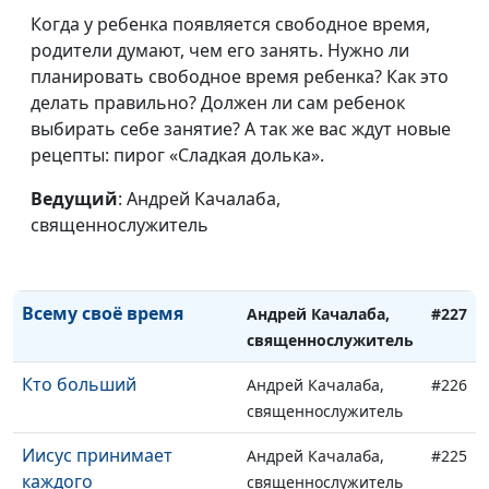
Когда у ребенка появляется свободное время,
Не быть глупым
Андрей Качалаба,
#231
родители думают, чем его занять. Нужно ли
священнослужитель
планировать свободное время ребенка? Как это
Лучшее в мире место
делать правильно? Должен ли сам ребенок
Андрей Качалаба,
#230
выбирать себе занятие? А так же вас ждут новые
священнослужитель
рецепты: пирог «Сладкая долька».
Когда ты непослушный
Андрей Качалаба,
#229
Ведущий
: Андрей Качалаба,
священнослужитель
священнослужитель
Ты победитель
Андрей Качалаба,
#228
священнослужитель
Всему своё время
Андрей Качалаба,
#227
священнослужитель
Кто больший
Андрей Качалаба,
#226
священнослужитель
Иисус принимает
Андрей Качалаба,
#225
каждого
священнослужитель