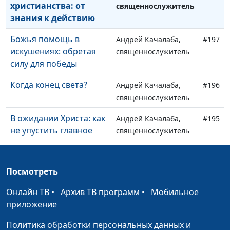
христианства: от
священнослужитель
знания к действию
Божья помощь в
Андрей Качалаба,
#197
искушениях: обретая
священнослужитель
силу для победы
Когда конец света?
Андрей Качалаба,
#196
священнослужитель
В ожидании Христа: как
Андрей Качалаба,
#195
не упустить главное
священнослужитель
Обращённый в Господе
Андрей Качалаба,
#194
- кто он?
священнослужитель
Посмотреть
Закон Божий: путь к
Андрей Качалаба,
#193
Онлайн ТВ
•
Архив ТВ программ
•
Мобильное
благословенной жизни
священнослужитель
приложение
Клевета и сплетни
Андрей Качалаба,
#192
Политика обработки персональных данных и