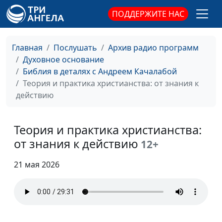
ПОДДЕРЖИТЕ НАС
Бог знает всё о тебе
Андрей Качалаба,
#211
священнослужитель
Главная
Послушать
Архив радио программ
Жизнь научит
Андрей Качалаба,
#210
Духовное основание
священнослужитель
Библия в деталях с Андреем Качалабой
Кто такой праведник
Теория и практика христианства: от знания к
Андрей Качалаба,
#209
действию
священнослужитель
Бог, в которого ты
Андрей Качалаба,
#208
веришь
Теория и практика христианства:
священнослужитель
от знания к действию
12+
Библейское освещение
Андрей Качалаба,
#207
священнослужитель
21 мая 2026
Про подарок
Андрей Качалаба,
#206
священнослужитель
Святое место
Андрей Качалаба,
#205