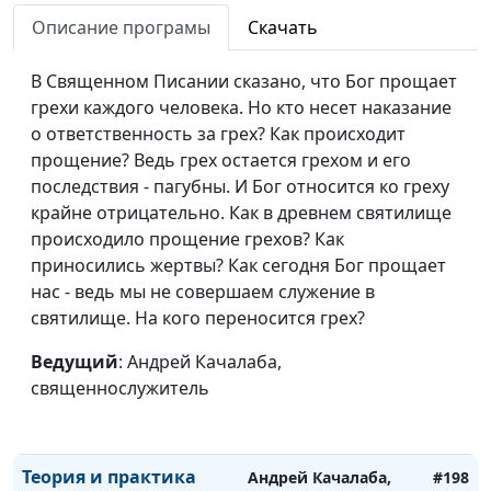
священнослужитель
Описание програмы
Скачать
Величайшая победа
Андрей Качалаба,
#204
священнослужитель
В Священном Писании сказано, что Бог прощает
грехи каждого человека. Но кто несет наказание
Величайшая милость
Андрей Качалаба,
#203
о ответственность за грех? Как происходит
Божья
священнослужитель
прощение? Ведь грех остается грехом и его
последствия - пагубны. И Бог относится ко греху
Попробуй не грешить
Андрей Качалаба,
#202
крайне отрицательно. Как в древнем святилище
священнослужитель
происходило прощение грехов? Как
Помоги мне забыть
приносились жертвы? Как сегодня Бог прощает
Андрей Качалаба,
#201
нас - ведь мы не совершаем служение в
священнослужитель
святилище. На кого переносится грех?
Плюсы промедления
Андрей Качалаба,
#200
Ведущий
: Андрей Качалаба,
священнослужитель
священнослужитель
Роль добрых дел
Андрей Качалаба,
#199
священнослужитель
Теория и практика
Андрей Качалаба,
#198