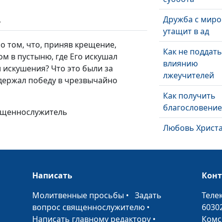
Дружба с мир
ь
утащит в ад
 о том, что, приняв крещение,
Как не поддат
ом в пустыню, где Его искушал
влиянию
и искушения? Что это были за
лжеучителей
одержал победу в чрезвычайно
Как получить
благословени
вященнослужитель
Любовь Христ
Жить без стра
Написать
Кон
Гончар и глин
•
Молитвенные просьбы
•
Задать
Теле
вопрос священнослужителю
•
6030
Написать главному редактору
•
Комс