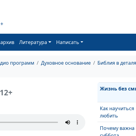
Иисус приним
каждого
2+
Когда Бог не д
слова
оархив
Литература
Написать
Жестокое серд
адио программ
Духовное основание
Библия в детал
Сила Божьего
прощения
Жизнь без см
12+
Как научиться
любить
Почему важна
суббота