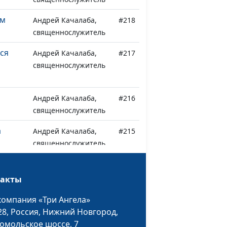
ом
Андрей Качалаба,
#218
священнослужитель
ься
Андрей Качалаба,
#217
священнослужитель
Андрей Качалаба,
#216
е
священнослужитель
а
Андрей Качалаба,
#215
священнослужитель
ха
Андрей Качалаба,
#214
священнослужитель
такты
а
Андрей Качалаба,
#213
компания «Три Ангела»
священнослужитель
28,
Россия, Нижний Новгород,
омольское шоссе, 7