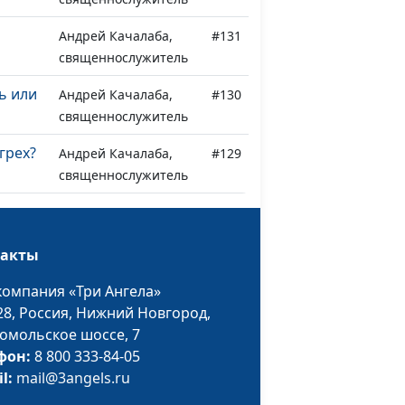
Андрей Качалаба,
#131
священнослужитель
ь или
Андрей Качалаба,
#130
священнослужитель
грех?
Андрей Качалаба,
#129
священнослужитель
Андрей Качалаба,
#128
священнослужитель
такты
Андрей Качалаба,
#127
компания «Три Ангела»
священнослужитель
28,
Россия, Нижний Новгород,
Андрей Качалаба,
#126
омольское шоссе, 7
священнослужитель
фон:
8 800 333-84-05
il:
mail@3angels.ru
Андрей Качалаба,
#125