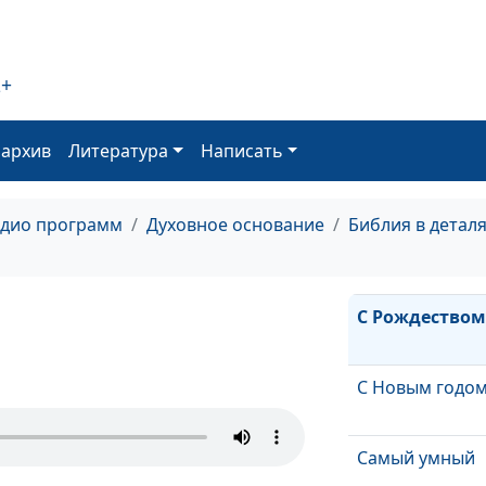
Сколько терпе
Бога
2+
Ищите и найдё
оархив
Литература
Написать
За всё благода
адио программ
Духовное основание
Библия в детал
Сколько ты ве
С Рождеством
С Новым годом
Самый умный