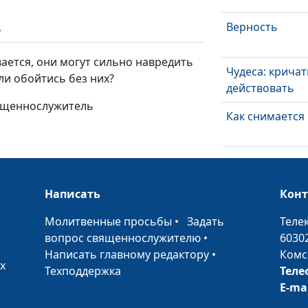
Верность
ь
ается, они могут сильно навредить
Чудеса: кричат
ли обойтись без них?
действовать
вященнослужитель
Как снимается 
Сладкая ложь
Написать
Кон
Правда у Бога
•
Молитвенные просьбы
•
Задать
Теле
вопрос священнослужителю
•
6030
Жизнь без
Написать главному редактору
•
Комс
х
ограничений
Техподдержка
Теле
E-ma
Принцип