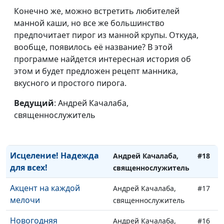
священнослужитель
Конечно же, можно встретить любителей
манной каши, но все же большинство
Чего боятся
Андрей Качалаба,
#22
предпочитает пирог из манной крупы. Откуда,
праведники?
священнослужитель
вообще, появилось её название? В этой
Лицемер и плевелы
программе найдется интересная история об
Андрей Качалаба,
#21
этом и будет предложен рецепт манника,
священнослужитель
вкусного и простого пирога.
Любопытство не порок
Андрей Качалаба,
#20
Ведущий
: Андрей Качалаба,
священнослужитель
священнослужитель
Показное благородство
Андрей Качалаба,
#19
священнослужитель
Исцеление! Надежда
Андрей Качалаба,
#18
для всех!
священнослужитель
Акцент на каждой
Андрей Качалаба,
#17
мелочи
священнослужитель
Новогодняя
Андрей Качалаба,
#16