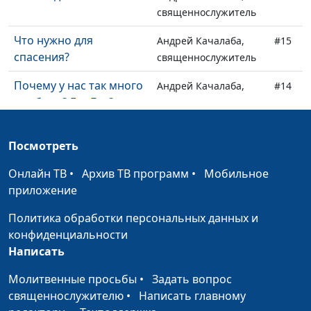
священнослужитель
Что нужно для
Андрей Качалаба,
#15
спасения?
священнослужитель
Почему у нас так много
Андрей Качалаба,
#14
проблем? Где Бог?
священнослужитель
О любви
Андрей Качалаба,
#13
Посмотреть
священнослужитель
Онлайн ТВ
•
Архив ТВ программ
•
Мобильное
О лени
Андрей Качалаба,
#12
приложение
священнослужитель
Политика обработки персональных данных и
О доброте и
Андрей Качалаба,
#11
конфиденциальности
миротворчестве
священнослужитель
Написать
Новое имя, новая
Андрей Качалаба,
#10
Молитвенные просьбы
•
Задать вопрос
жизнь
священнослужитель
священнослужителю
•
Написать главному