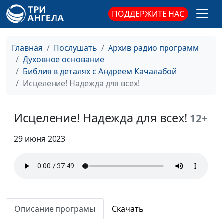
Библии?
ПОДДЕРЖИТЕ НАС
Шарлатанство или
Андрей Качалаба,
#29
Божьи чудеса?
священнослужитель
Главная
Послушать
Архив радио программ
История одного
Андрей Качалаба,
#28
Духовное основание
предательства
священнослужитель
Библия в деталях с Андреем Качалабой
Исцеление! Надежда для всех!
Почему Бог молчит?
Андрей Качалаба,
#27
(вторая часть)
священнослужитель
Исцеление! Надежда для всех!
12+
Почему Бог молчит?
Андрей Качалаба,
#26
(первая часть)
священнослужитель
29 июня 2023
Как строить отношения
Андрей Качалаба,
#25
с Богом?
священнослужитель
Почему распадаются
Андрей Качалаба,
#24
семьи?
священнослужитель
Описание програмы
Скачать
Спасет ли праведность?
Андрей Качалаба,
#23