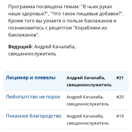
Как строить отношения
Андрей Качалаба,
#25
Программа посвящена темам: "В чьих руках
с Богом?
священнослужитель
наше здоровье?", "Что такое пищевые добавки?".
Почему распадаются
Кроме того вы узнаете о пользе баклажанов и
Андрей Качалаба,
#24
семьи?
познакомитесь с рецептом "Кораблики из
священнослужитель
баклажанов".
Спасет ли праведность?
Андрей Качалаба,
#23
Ведущий
: Андрей Качалаба,
священнослужитель
священнослужитель
Чего боятся
Андрей Качалаба,
#22
праведники?
священнослужитель
Лицемер и плевелы
Андрей Качалаба,
#21
священнослужитель
Любопытство не порок
Андрей Качалаба,
#20
священнослужитель
Показное благородство
Андрей Качалаба,
#19
священнослужитель