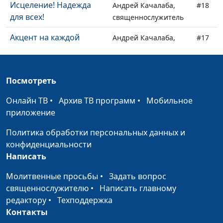
Исцеление! Надежда
Андрей Качалаба,
#18
для всех!
священнослужитель
Акцент на каждой
Андрей Качалаба,
#17
мелочи
священнослужитель
Новогодняя
Андрей Качалаба,
#16
Посмотреть
священнослужитель
Онлайн ТВ
•
Архив ТВ программ
•
Мобильное
Что нужно для
Андрей Качалаба,
#15
приложение
спасения?
священнослужитель
Политика обработки персональных данных и
Почему у нас так много
Андрей Качалаба,
#14
конфиденциальности
проблем? Где Бог?
священнослужитель
Написать
О любви
Андрей Качалаба,
#13
Молитвенные просьбы
•
Задать вопрос
священнослужитель
священнослужителю
•
Написать главному
О лени
редактору
•
Техподдержка
Андрей Качалаба,
#12
Контакты
священнослужитель