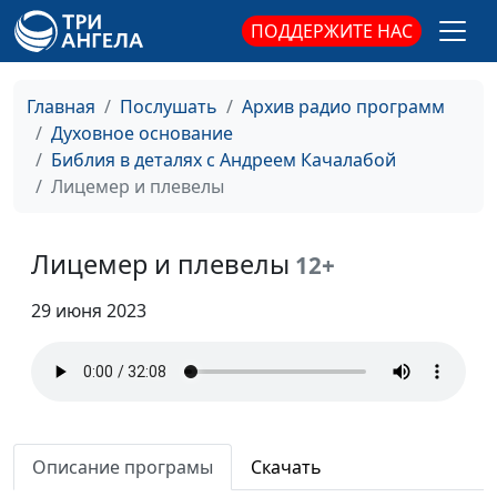
Победители и
Андрей Качалаба,
#31
ПОДДЕРЖИТЕ НАС
побежденные. Твой
священнослужитель
выбор?
Главная
Послушать
Архив радио программ
Христос воскрес! Как
Андрей Качалаба,
#30
Духовное основание
праздновать пасху по
священнослужитель
Библия в деталях с Андреем Качалабой
Библии?
Лицемер и плевелы
Шарлатанство или
Андрей Качалаба,
#29
Божьи чудеса?
священнослужитель
Лицемер и плевелы
12+
История одного
Андрей Качалаба,
#28
предательства
29 июня 2023
священнослужитель
Почему Бог молчит?
Андрей Качалаба,
#27
(вторая часть)
священнослужитель
Почему Бог молчит?
Андрей Качалаба,
#26
(первая часть)
священнослужитель
Описание програмы
Скачать