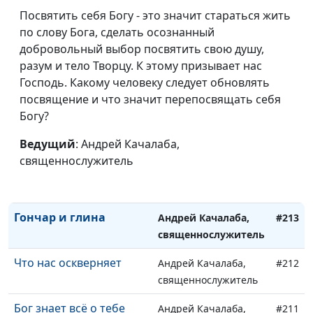
утащит в ад
священнослужитель
Посвятить себя Богу - это значит стараться жить
по слову Бога, сделать осознанный
Как не поддаться
Андрей Качалаба,
#217
добровольный выбор посвятить свою душу,
влиянию лжеучителей
священнослужитель
разум и тело Творцу. К этому призывает нас
Как получить
Господь. Какому человеку следует обновлять
Андрей Качалаба,
#216
благословение
посвящение и что значит перепосвящать себя
священнослужитель
Богу?
Любовь Христа
Андрей Качалаба,
#215
Ведущий
: Андрей Качалаба,
священнослужитель
священнослужитель
Жить без страха
Андрей Качалаба,
#214
священнослужитель
Гончар и глина
Андрей Качалаба,
#213
священнослужитель
Что нас оскверняет
Андрей Качалаба,
#212
священнослужитель
Бог знает всё о тебе
Андрей Качалаба,
#211