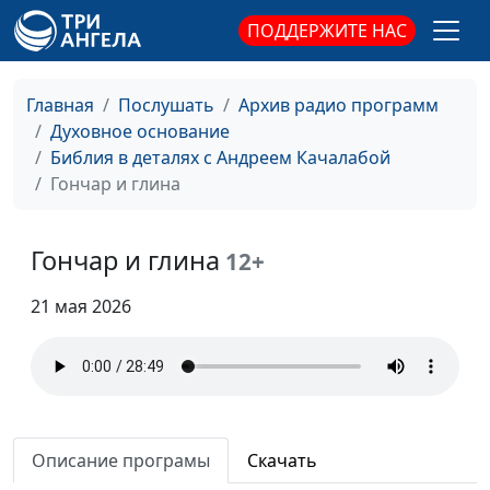
каждого
священнослужитель
ПОДДЕРЖИТЕ НАС
Когда Бог не держит
Андрей Качалаба,
#224
слова
священнослужитель
Главная
Послушать
Архив радио программ
Жестокое сердце
Андрей Качалаба,
#223
Духовное основание
священнослужитель
Библия в деталях с Андреем Качалабой
Гончар и глина
Сила Божьего
Андрей Качалаба,
#222
прощения
священнослужитель
Гончар и глина
12+
Жизнь без смысла
Андрей Качалаба,
#221
священнослужитель
21 мая 2026
Как научиться любить
Андрей Качалаба,
#220
священнослужитель
Почему важна суббота
Андрей Качалаба,
#219
священнослужитель
Описание програмы
Скачать
Дружба с миром
Андрей Качалаба,
#218