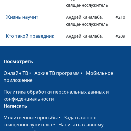
священнослужитель
Жизнь научит
Андрей Качалаба,
#210
священнослужитель
Кто такой праведник
Андрей Качалаба,
#209
священнослужитель
Бог, в которого ты
Андрей Качалаба,
#208
Посмотреть
веришь
священнослужитель
Онлайн ТВ
•
Архив ТВ программ
•
Мобильное
Библейское освещение
Андрей Качалаба,
#207
приложение
священнослужитель
Политика обработки персональных данных и
Про подарок
Андрей Качалаба,
#206
конфиденциальности
священнослужитель
Написать
Святое место
Андрей Качалаба,
#205
Молитвенные просьбы
•
Задать вопрос
священнослужитель
священнослужителю
•
Написать главному