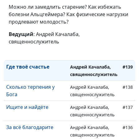
Если любишь
Можно ли замедлить старение? Как избежать
Андрей Качалаба,
#142
болезни Альцгеймера? Как физические нагрузки
священнослужитель
продлевают молодость?
Добрый Пастырь
Андрей Качалаба,
#141
Ведущий
: Андрей Качалаба,
священнослужитель
священнослужитель
Не человеческая
Андрей Качалаба,
#140
мудрость
священнослужитель
Где твоё счастье
Андрей Качалаба,
#139
священнослужитель
Сколько терпения у
Андрей Качалаба,
#138
Бога
священнослужитель
Ищите и найдёте
Андрей Качалаба,
#137
священнослужитель
За всё благодарите
Андрей Качалаба,
#136
священнослужитель