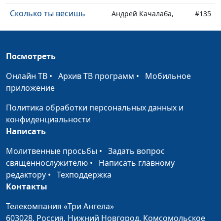
Сколько ты весишь
Андрей Качалаба,
#135
священнослужитель
С Рождеством!
Андрей Качалаба,
#134
Посмотреть
священнослужитель
Онлайн ТВ
•
Архив ТВ программ
•
Мобильное
С Новым годом!
Андрей Качалаба,
#133
приложение
священнослужитель
Политика обработки персональных данных и
Самый умный
Андрей Качалаба,
#132
конфиденциальности
священнослужитель
Написать
Верность
Андрей Качалаба,
#131
Молитвенные просьбы
•
Задать вопрос
священнослужитель
священнослужителю
•
Написать главному
Чудеса: кричать или
редактору
•
Техподдержка
Андрей Качалаба,
#130
действовать
Контакты
священнослужитель
Как снимается грех?
Телекомпания «Три Ангела»
Андрей Качалаба,
#129
603028,
Россия, Нижний Новгород,
Комсомольское
священнослужитель