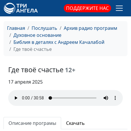
Где твоя мама
Андрей Качалаба,
#149
ПОДДЕРЖИТЕ НАС
священнослужитель
Человек Божий
Андрей Качалаба,
#148
Главная
Послушать
Архив радио программ
священнослужитель
Духовное основание
Тройственная природа
Библия в деталях с Андреем Качалабой
Андрей Качалаба,
#147
греха
Где твоё счастье
священнослужитель
Каким надо быть
Андрей Качалаба,
#146
Где твоё счастье
священнослужитель
12+
Бог добрый злой
Андрей Качалаба,
#145
17 апреля 2025
священнослужитель
Гордость и
Андрей Качалаба,
#144
самодовольство
священнослужитель
Чистое сердце
Андрей Качалаба,
#143
Описание програмы
Скачать
священнослужитель