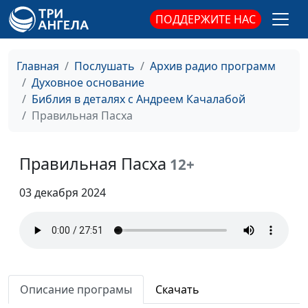
Страх Божий
Андрей Качалаба,
#123
ПОДДЕРЖИТЕ НАС
священнослужитель
Рождение свыше
Андрей Качалаба,
#122
Главная
Послушать
Архив радио программ
священнослужитель
Духовное основание
Библия в деталях с Андреем Качалабой
Последнее время
Андрей Качалаба,
#121
Правильная Пасха
священнослужитель
Страдания не по плану
Андрей Качалаба,
#120
Правильная Пасха
12+
священнослужитель
Бесполезные святыни
03 декабря 2024
Андрей Качалаба,
#119
священнослужитель
Сила Божьего слова
Андрей Качалаба,
#118
священнослужитель
Я не грешу. Жизнь
Андрей Качалаба,
#117
Описание програмы
Скачать
христианина
священнослужитель