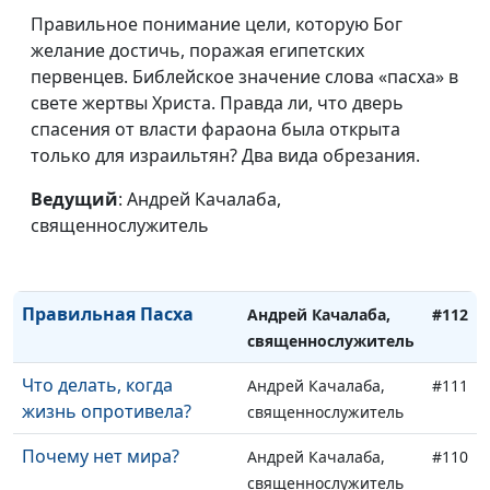
Правильное понимание цели, которую Бог
Когда кажется, что
Андрей Качалаба,
#116
желание достичь, поражая египетских
выхода нет
священнослужитель
первенцев. Библейское значение слова «пасха» в
Когда ты ни кому не
свете жертвы Христа. Правда ли, что дверь
Андрей Качалаба,
#115
нужен
спасения от власти фараона была открыта
священнослужитель
только для израильтян? Два вида обрезания.
Чистые руки. Грязная
Андрей Качалаба,
#114
душа
Ведущий
: Андрей Качалаба,
священнослужитель
священнослужитель
Не спеши, но не
Андрей Качалаба,
#113
опоздай
священнослужитель
Правильная Пасха
Андрей Качалаба,
#112
священнослужитель
Что делать, когда
Андрей Качалаба,
#111
жизнь опротивела?
священнослужитель
Почему нет мира?
Андрей Качалаба,
#110
священнослужитель