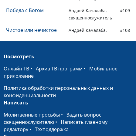
Победа с Богом
Андрей Качалаба,
#109
священнослужитель
Чистое или нечистое
Андрей Качалаба,
#108
священнослужитель
Пять принципов
Андрей Качалаба,
#107
Посмотреть
христианина
священнослужитель
Онлайн ТВ
•
Архив ТВ программ
•
Мобильное
Женщина создана
Андрей Качалаба,
#106
приложение
Богом
священнослужитель
Политика обработки персональных данных и
Божья воля в моей
Андрей Качалаба,
#105
конфиденциальности
жизни
священнослужитель
Написать
Мужчины в Библии и
Андрей Качалаба,
#104
Молитвенные просьбы
•
Задать вопрос
сегодня
священнослужитель
священнослужителю
•
Написать главному
Для Бога нет ничего
редактору
•
Техподдержка
Андрей Качалаба,
#103